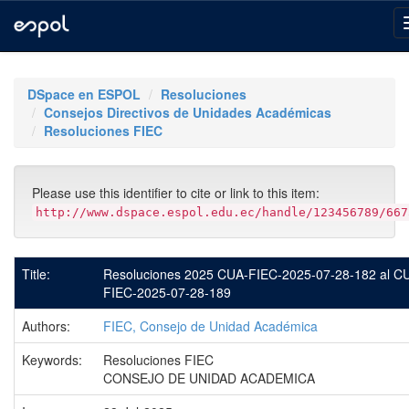
Skip
navigation
DSpace en ESPOL
Resoluciones
Consejos Directivos de Unidades Académicas
Resoluciones FIEC
Please use this identifier to cite or link to this item:
http://www.dspace.espol.edu.ec/handle/123456789/667
Title:
Resoluciones 2025 CUA-FIEC-2025-07-28-182 al C
FIEC-2025-07-28-189
Authors:
FIEC, Consejo de Unidad Académica
Keywords:
Resoluciones FIEC
CONSEJO DE UNIDAD ACADEMICA