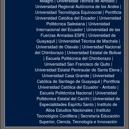
Milagro
|
Universidad Técnica de Ambato
|
Universidad Regional Autónoma de los Andes
|
Universidad Tecnológica Equinoccial
|
Pontificia
Universidad Catolica del Ecuador
|
Universidad
Politécnica Salesiana
|
Universidad
Internacional del Ecuador
|
Universidad de las
Fuerzas Armadas-ESPE
|
Universidad de
Guayaquil
|
Universidad Técnica de Machala
|
Universidad de Otavalo
|
Universidad Nacional
del Chimborazo
|
Universidad Estatal de Bolivar
|
Escuela Politécnica del Chimborazo
|
Universidad San Francisco de Quito
|
Universidad Estatal Peninsular de Santa Elena
|
Universidad Casa Grande
|
Universidad
Católica de Santiago de Guayaquil
|
Pontificia
Universidad Católica del Ecuador - Ambato
|
Escuela Politécnica Nacional
|
Universidad
Politécnica Estatal del Carchi
|
Universidad de
Especialidades Espíritu Santo
|
Instituto de
Altos Estudios Nacionales
|
Instituto
Tecnológico Cordillera
|
Secretaría Educación
Superior, Ciencia, Tecnología e Innovación