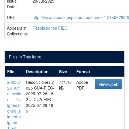
Issue
28-Jul-2025
Date:
URI:
http://www.dspace.espol.edu.ec/handle/123456789/
Appears in
Resoluciones FIEC
Collections:
Files in This Item:
File
Description
Size
Format
202507
Resoluciones 2
741.17
Adobe
View/Open
28_act
025 CUA-FIEC-
kB
PDF
a_sesio
2025-07-28-18
n_1_0s
2 al CUA-FIEC-
ignedsi
2025-07-28-18
gned_s
9
igned-s
igned-
1.pdf