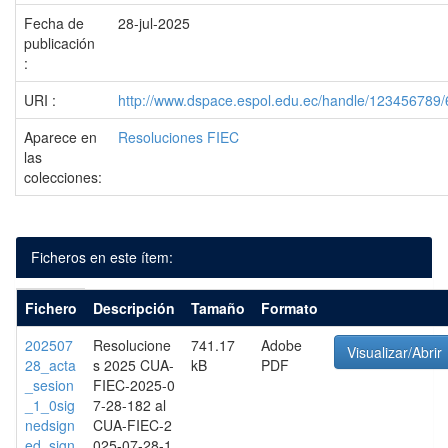
Fecha de
28-jul-2025
publicación
:
URI :
http://www.dspace.espol.edu.ec/handle/123456789
Aparece en
Resoluciones FIEC
las
colecciones:
Ficheros en este ítem:
Fichero
Descripción
Tamaño
Formato
202507
Resolucione
741.17
Adobe
Visualizar/Abrir
28_acta
s 2025 CUA-
kB
PDF
_sesion
FIEC-2025-0
_1_0sig
7-28-182 al
nedsign
CUA-FIEC-2
ed_sign
025-07-28-1