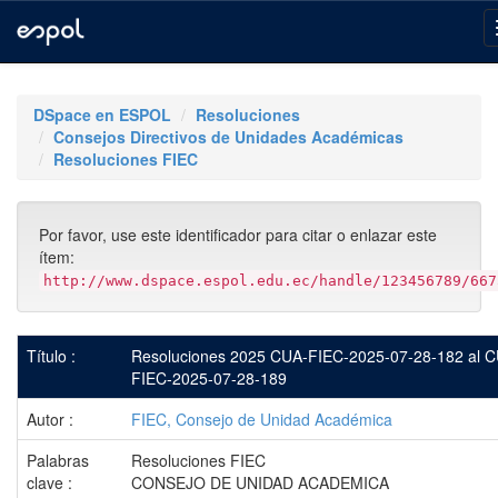
Skip
navigation
DSpace en ESPOL
Resoluciones
Consejos Directivos de Unidades Académicas
Resoluciones FIEC
Por favor, use este identificador para citar o enlazar este
ítem:
http://www.dspace.espol.edu.ec/handle/123456789/667
Título :
Resoluciones 2025 CUA-FIEC-2025-07-28-182 al 
FIEC-2025-07-28-189
Autor :
FIEC, Consejo de Unidad Académica
Palabras
Resoluciones FIEC
clave :
CONSEJO DE UNIDAD ACADEMICA