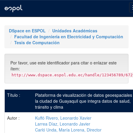
Skip
navigation
DSpace en ESPOL
Unidades Académicas
Facultad de Ingeniería en Electricidad y Computación
Tesis de Computación
Por favor, use este identificador para citar o enlazar este
ítem:
http://www.dspace.espol.edu.ec/handle/123456789/672
Título :
Plataforma de visualización de datos geoespaciales
la ciudad de Guayaquil que integra datos de salud,
tránsito y clima
Autor :
Kuffó Rivero, Leonardo Xavier
Larrea Díaz, Leonardo Javier
Carló Unda, María Lorena, Director