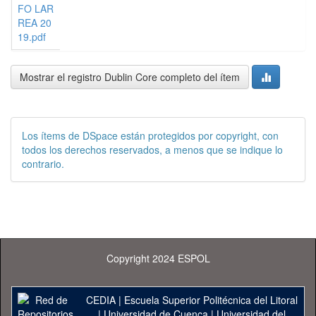
FO LAR
REA 20
19.pdf
Mostrar el registro Dublin Core completo del ítem
Los ítems de DSpace están protegidos por copyright, con
todos los derechos reservados, a menos que se indique lo
contrario.
Copyright 2024 ESPOL
CEDIA
|
Escuela Superior Politécnica del Litoral
|
Universidad de Cuenca
|
Universidad del