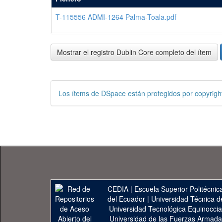
T-115556 ADMI-1264 Palma-Toala.pdf
Mostrar el registro Dublin Core completo del ítem
Los ítems de DSpace están protegidos por copyright
CEDIA
|
Escuela Superior Politécnica
del Ecuador
|
Universidad Técnica d
Universidad Tecnológica Equinoccia
Universidad de las Fuerzas Armad