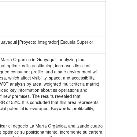
Guayaquil [Proyecto Integrador] Escuela Superior
aría Orgánica in Guayaquil, analyzing four
t optimizes its positioning, increases its client
ligned consumer profile, and a safe environment will
, which affect visibility, space, and accessibility.
T analysis by area, weighted multicriteria matrix),
vided key information about its operations and
h of new premises. The results revealed that
R of 52%. It is concluded that this area represents
al potential is leveraged. Keywords: profitability,
r el negocio La María Orgánica, analizando cuatro
ue optimice su posicionamiento, incremente su cartera