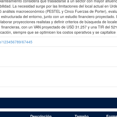
l planteamiento considera que trasladarse a un sector con mayor afluenc
ilidad. La necesidad surge por las limitaciones del local actual en Urde
inó análisis macroeconómico (PESTEL y Cinco Fuerzas de Porter), evalu
n estructurada del entorno, junto con un estudio financiero proyectado
 elaborar proyecciones realistas y definir criterios de búsqueda de lo
 y financieras, con un VAN proyectado de USD 31.257 y una TIR del 52
icación, siempre que se optimicen los costos operativos y se capitalice 
le/123456789/67445
Descripción
Tamaño
Forma