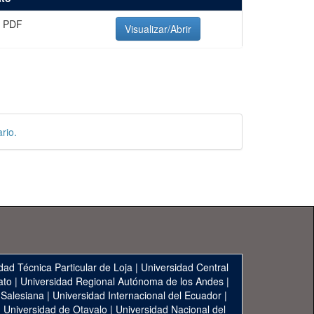
 PDF
Visualizar/Abrir
rio.
dad Técnica Particular de Loja
|
Universidad Central
ato
|
Universidad Regional Autónoma de los Andes
|
 Salesiana
|
Universidad Internacional del Ecuador
|
|
Universidad de Otavalo
|
Universidad Nacional del