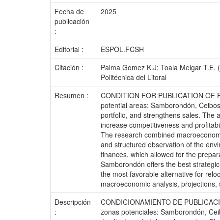
Fecha de
2025
publicación
:
Editorial :
ESPOL.FCSH
Citación :
Palma Gomez K.J; Toala Melgar T.E. (2
Politécnica del Litoral
Resumen :
CONDITION FOR PUBLICATION OF PROJECT
potential areas: Samborondón, Ceibos, K
portfolio, and strengthens sales. The 
increase competitiveness and profitabili
The research combined macroeconomic a
and structured observation of the envi
finances, which allowed for the prepara
Samborondón offers the best strategic 
the most favorable alternative for relo
macroeconomic analysis, projections, s
Descripción
CONDICIONAMIENTO DE PUBLICACION DE 
:
zonas potenciales: Samborondón, Ceibo