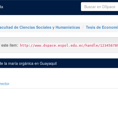
da
acultad de Ciencias Sociales y Humanísticas
Tesis de Economí
r este ítem:
http://www.dspace.espol.edu.ec/handle/12345678
l de la maría orgánica en Guayaquil
rector