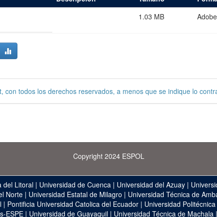
1.03 MB
Adobe
, con todos los derechos reservados, a menos que se indique lo contra
Copyright 2024 ESPOL
 del Litoral
|
Universidad de Cuenca
|
Universidad del Azuay
|
Universi
el Norte
|
Universidad Estatal de Milagro
|
Universidad Técnica de Amb
l
|
Pontificia Universidad Catolica del Ecuador
|
Universidad Politécnica
as-ESPE
|
Universidad de Guayaquil
|
Universidad Técnica de Machala