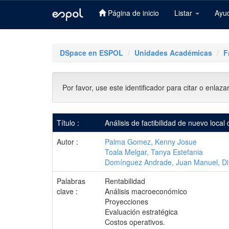
Página de inicio
Listar
Ayu
Skip
navigation
DSpace en ESPOL
Unidades Académicas
F
Por favor, use este identificador para citar o enlaza
Título :
Análisis de factibilidad de nuevo loca
Autor :
Palma Gomez, Kenny Josue
Toala Melgar, Tanya Estefania
Domínguez Andrade, Juan Manuel, Di
Palabras
Rentabilidad
clave :
Análisis macroeconómico
Proyecciones
Evaluación estratégica
Costos operativos.