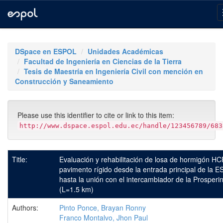
Skip
navigation
DSpace en ESPOL
Unidades Académicas
Facultad de Ingeniería en Ciencias de la Tierra
Tesis de Maestría en Ingeniería Civil con mención en
Construcción y Saneamiento
Please use this identifier to cite or link to this item:
http://www.dspace.espol.edu.ec/handle/123456789/683
Title:
Evaluación y rehabilitación de losa de hormigón HC
pavimento rígido desde la entrada principal de la 
hasta la unión con el intercambiador de la Prosperi
(L=1.5 km)
Authors:
Pinto Ponce, Brayan Ronny
Franco Montalvo, Jhon Paul