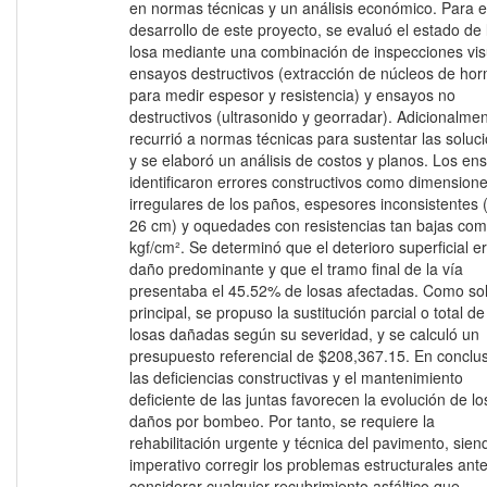
en normas técnicas y un análisis económico. Para e
desarrollo de este proyecto, se evaluó el estado de 
losa mediante una combinación de inspecciones vis
ensayos destructivos (extracción de núcleos de ho
para medir espesor y resistencia) y ensayos no
destructivos (ultrasonido y georradar). Adicionalmen
recurrió a normas técnicas para sustentar las soluc
y se elaboró un análisis de costos y planos. Los en
identificaron errores constructivos como dimension
irregulares de los paños, espesores inconsistentes 
26 cm) y oquedades con resistencias tan bajas co
kgf/cm². Se determinó que el deterioro superficial er
daño predominante y que el tramo final de la vía
presentaba el 45.52% de losas afectadas. Como so
principal, se propuso la sustitución parcial o total de
losas dañadas según su severidad, y se calculó un
presupuesto referencial de $208,367.15. En conclus
las deficiencias constructivas y el mantenimiento
deficiente de las juntas favorecen la evolución de lo
daños por bombeo. Por tanto, se requiere la
rehabilitación urgente y técnica del pavimento, sien
imperativo corregir los problemas estructurales ant
considerar cualquier recubrimiento asfáltico que