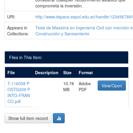
comprometa la inversión.
URI:
http://www.dspace.espol.edu.ec/handle/123456789
Appears in
Tesis de Maestría en Ingeniería Civil con mención 
Collections:
Construcción y Saneamiento
Files in This Item:
File
Description
Size
Format
T-116058 P
10.78
Adobe
View/Open
OSTG209 P
MB
PDF
INTO-FRAN
CO.pdf
Show full item record