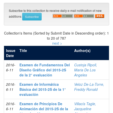
Subscribe to this collection to receive daily e-mail notification of new
additions
Collection's Items (Sorted by Submit Date in Descending order): 1
to 20 of 787
next >
Issue
Title
Author(s)
Date
2016-
Examen de Fundamentos Del
Custoja Ripoll,
6-11
Diseño Gráfico del 2015-2S
Maria De Los
de la 2° evaluación
Angeles
2016-
Examen de Informática
Veloz De-La-Torre,
6-11
Básica del 2015-2S de la 1°
Freddy Ronald
evaluación
2016-
Examen de Principios De
Villacís Tagle,
6-11
Animación del 2015-2S de la
Jacqueline