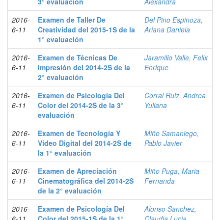
3° evaluación
Alexandra
2016-
Examen de Taller De
Del Pino Espinoza,
6-11
Creatividad del 2015-1S de la
Ariana Daniela
1° evaluación
2016-
Examen de Técnicas De
Jaramillo Valle, Felix
6-11
Impresión del 2014-2S de la
Enrique
2° evaluación
2016-
Examen de Psicología Del
Corral Ruiz, Andrea
6-11
Color del 2014-2S de la 3°
Yuliana
evaluación
2016-
Examen de Tecnología Y
Miño Samaniego,
6-11
Video Digital del 2014-2S de
Pablo Javier
la 1° evaluación
2016-
Examen de Apreciación
Miño Puga, Maria
6-11
Cinematográfica del 2014-2S
Fernanda
de la 2° evaluación
2016-
Examen de Psicología Del
Alonso Sanchez,
6-11
Color del 2015-1S de la 1°
Claudia Lucia