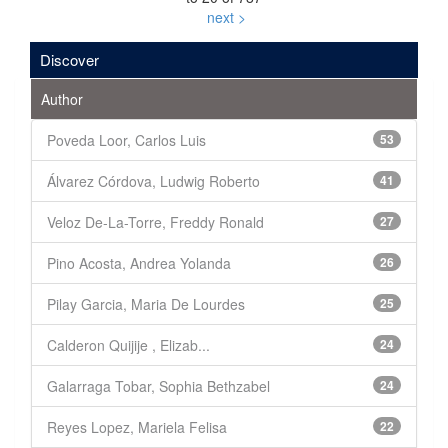
next >
Discover
Author
Poveda Loor, Carlos Luis
53
Álvarez Córdova, Ludwig Roberto
41
Veloz De-La-Torre, Freddy Ronald
27
Pino Acosta, Andrea Yolanda
26
Pilay Garcia, Maria De Lourdes
25
Calderon Quijije , Elizab...
24
Galarraga Tobar, Sophia Bethzabel
24
Reyes Lopez, Mariela Felisa
22