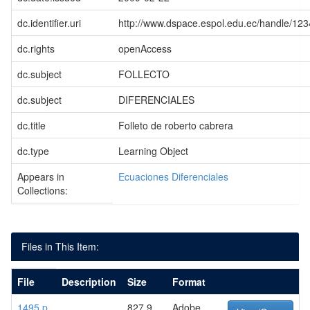
dc.identifier.uri
http://www.dspace.espol.edu.ec/handle/12
dc.rights
openAccess
dc.subject
FOLLECTO
dc.subject
DIFERENCIALES
dc.title
Folleto de roberto cabrera
dc.type
Learning Object
Appears in
Ecuaciones Diferenciales
Collections:
Files in This Item:
File
Description
Size
Format
1495.p
827.9
Adobe