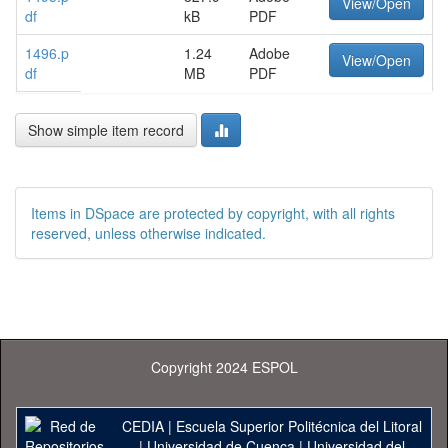
View/Open
df
kB
PDF
1496.p
1.24
Adobe
View/Open
df
MB
PDF
Show simple item record
Items in DSpace are protected by copyright, with all rights
reserved, unless otherwise indicated.
Copyright 2024 ESPOL
CEDIA
|
Escuela Superior Politécnica del Litoral
|
Universidad de Cuenca
|
Universidad del