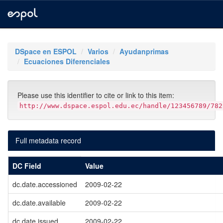
Skip
navigation
DSpace en ESPOL
Varios
Ayudanprimas
Ecuaciones Diferenciales
Please use this identifier to cite or link to this item:
http://www.dspace.espol.edu.ec/handle/123456789/782
Full metadata record
DC Field
Value
dc.date.accessioned
2009-02-22
dc.date.available
2009-02-22
dc.date.issued
2009-02-22