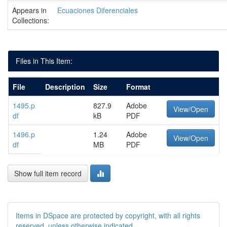
Appears in
Ecuaciones Diferenciales
Collections:
Files in This Item:
File
Description
Size
Format
1495.p
827.9
Adobe
View/Open
df
kB
PDF
1496.p
1.24
Adobe
View/Open
df
MB
PDF
Show full item record
Items in DSpace are protected by copyright, with all rights
reserved, unless otherwise indicated.