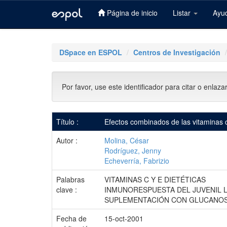
Página de inicio
Listar
Ayu
Skip
navigation
DSpace en ESPOL
Centros de Investigación
Por favor, use este identificador para citar o enlaza
Título :
Efectos combinados de las vitaminas c
Autor :
Molina, César
Rodríguez, Jenny
Echeverría, Fabrizio
Palabras
VITAMINAS C Y E DIETÉTICAS
clave :
INMUNORESPUESTA DEL JUVENIL 
SUPLEMENTACIÓN CON GLUCANO
Fecha de
15-oct-2001