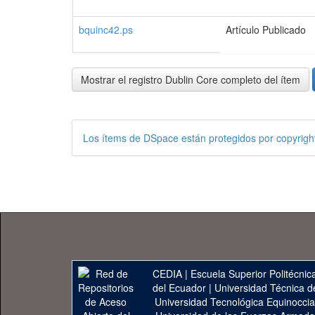
bquinc42.ps
Artículo Publicado
Mostrar el registro Dublin Core completo del ítem
Los ítems de DSpace están protegidos por copyright
CEDIA
|
Escuela Superior Politécnica
del Ecuador
|
Universidad Técnica d
Universidad Tecnológica Equinoccia