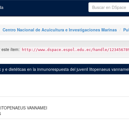
da
Centro Nacional de Acuicultura e Investigaciones Marinas
Pu
r este ítem:
http://www.dspace.espol.edu.ec/handle/12345678
 y e dietéticas en la inmunorespuesta del juvenil litopenaeus vannam
LITOPENAEUS VANNAMEI
S