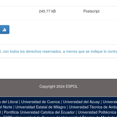
245.77 kB
Postscript
, con todos los derechos reservados, a menos que se indique lo contra
Copyright 2024 ESPOL
 del Litoral
|
Universidad de Cuenca
|
Universidad del Azuay
|
Universi
el Norte
|
Universidad Estatal de Milagro
|
Universidad Técnica de Amb
l
|
Pontificia Universidad Catolica del Ecuador
|
Universidad Politécnica