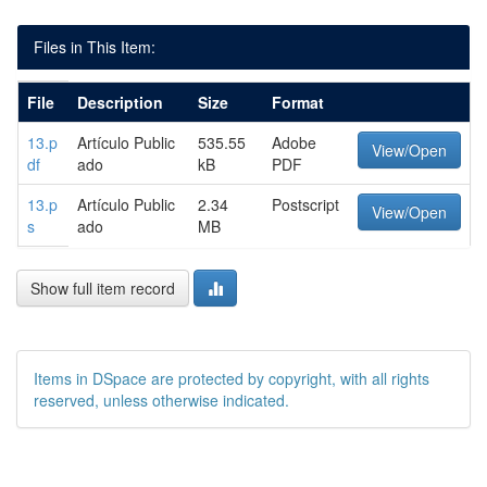
Files in This Item:
File
Description
Size
Format
13.p
Artículo Public
535.55
Adobe
View/Open
df
ado
kB
PDF
13.p
Artículo Public
2.34
Postscript
View/Open
s
ado
MB
Show full item record
Items in DSpace are protected by copyright, with all rights
reserved, unless otherwise indicated.