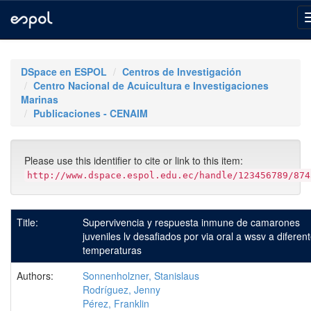
Skip
navigation
DSpace en ESPOL
Centros de Investigación
Centro Nacional de Acuicultura e Investigaciones
Marinas
Publicaciones - CENAIM
Please use this identifier to cite or link to this item:
http://www.dspace.espol.edu.ec/handle/123456789/874
Title:
Supervivencia y respuesta inmune de camarones
juveniles lv desafiados por via oral a wssv a diferen
temperaturas
Authors:
Sonnenholzner, Stanislaus
Rodríguez, Jenny
Pérez, Franklin