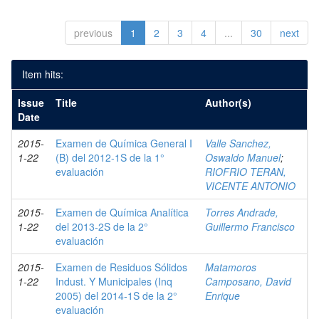
previous
1
2
3
4
...
30
next
Item hits:
Issue
Title
Author(s)
Date
2015-
Examen de Química General I
Valle Sanchez,
1-22
(B) del 2012-1S de la 1°
Oswaldo Manuel
;
evaluación
RIOFRIO TERAN,
VICENTE ANTONIO
2015-
Examen de Química Analítica
Torres Andrade,
1-22
del 2013-2S de la 2°
Guillermo Francisco
evaluación
2015-
Examen de Residuos Sólidos
Matamoros
1-22
Indust. Y Municipales (Inq
Camposano, David
2005) del 2014-1S de la 2°
Enrique
evaluación