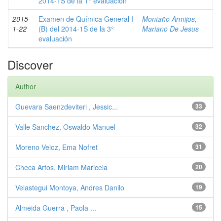
2014-1S de la 1° evaluación
2015-
Examen de Química General I
Montaño Armijos,
1-22
(B) del 2014-1S de la 3°
Mariano De Jesus
evaluación
Discover
Author
Guevara Saenzdeviteri , Jessic...
33
Valle Sanchez, Oswaldo Manuel
32
Moreno Veloz, Ema Nofret
31
Checa Artos, Miriam Maricela
20
Velastegui Montoya, Andres Danilo
19
Almeida Guerra , Paola ...
15