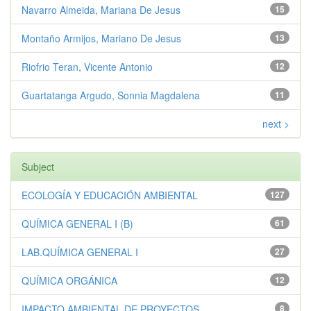
Navarro Almeida, Mariana De Jesus
15
Montaño Armijos, Mariano De Jesus
13
Riofrio Teran, Vicente Antonio
12
Guartatanga Argudo, Sonnia Magdalena
11
next >
Subject
ECOLOGÍA Y EDUCACIÓN AMBIENTAL
127
QUÍMICA GENERAL I (B)
61
LAB.QUÍMICA GENERAL I
27
QUÍMICA ORGÁNICA
12
IMPACTO AMBIENTAL DE PROYECTOS
8