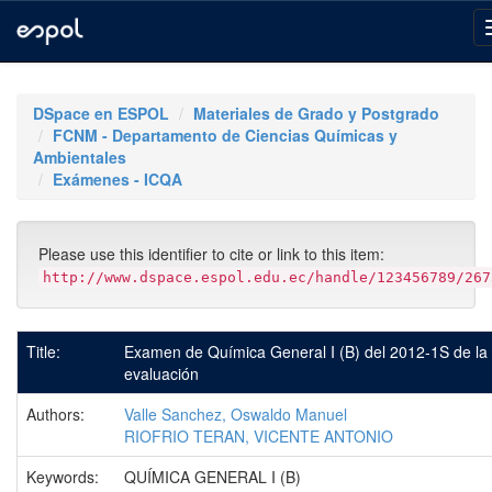
Skip
navigation
DSpace en ESPOL
Materiales de Grado y Postgrado
FCNM - Departamento de Ciencias Químicas y
Ambientales
Exámenes - ICQA
Please use this identifier to cite or link to this item:
http://www.dspace.espol.edu.ec/handle/123456789/267
Title:
Examen de Química General I (B) del 2012-1S de la
evaluación
Authors:
Valle Sanchez, Oswaldo Manuel
RIOFRIO TERAN, VICENTE ANTONIO
Keywords:
QUÍMICA GENERAL I (B)