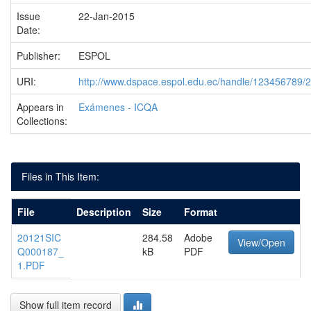
Issue
22-Jan-2015
Date:
Publisher:
ESPOL
URI:
http://www.dspace.espol.edu.ec/handle/123456789/
Appears in
Exámenes - ICQA
Collections:
Files in This Item:
File
Description
Size
Format
20121SIC
284.58
Adobe
View/Open
Q000187_
kB
PDF
1.PDF
Show full item record