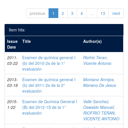
previous
1
2
3
4
...
13
next
Item hits:
Issue
Title
Author(s)
Date
2011-
Examen de química general I
Riofrio Teran,
03-22
(b) del 2010-2s de la 1°
Vicente Antonio
evaluación
2013-
Examen de química general I
Montano Armijos,
03-18
(b) del 2011-2s de la 2°
Mariano De Jesus
evaluación
2015-
Examen de Química General I
Valle Sanchez,
1-22
(B) del 2012-1S de la 1°
Oswaldo Manuel
;
evaluación
RIOFRIO TERAN,
VICENTE ANTONIO