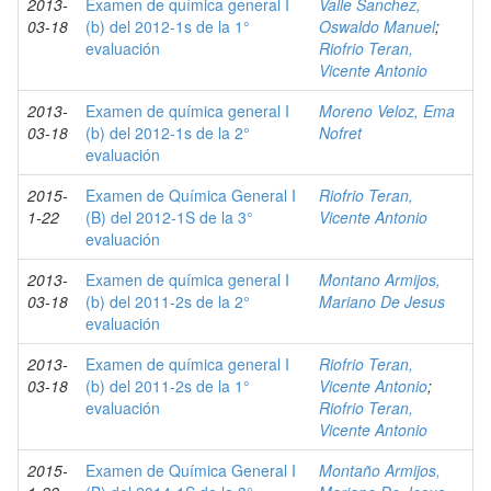
2013-
Examen de química general I
Valle Sanchez,
03-18
(b) del 2012-1s de la 1°
Oswaldo Manuel
;
evaluación
Riofrio Teran,
Vicente Antonio
2013-
Examen de química general I
Moreno Veloz, Ema
03-18
(b) del 2012-1s de la 2°
Nofret
evaluación
2015-
Examen de Química General I
Riofrio Teran,
1-22
(B) del 2012-1S de la 3°
Vicente Antonio
evaluación
2013-
Examen de química general I
Montano Armijos,
03-18
(b) del 2011-2s de la 2°
Mariano De Jesus
evaluación
2013-
Examen de química general I
Riofrio Teran,
03-18
(b) del 2011-2s de la 1°
Vicente Antonio
;
evaluación
Riofrio Teran,
Vicente Antonio
2015-
Examen de Química General I
Montaño Armijos,