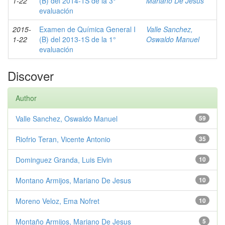
1-22
(B) del 2014-1S de la 3°
Mariano De Jesus
evaluación
2015-
Examen de Química General I
Valle Sanchez,
1-22
(B) del 2013-1S de la 1°
Oswaldo Manuel
evaluación
Discover
Author
Valle Sanchez, Oswaldo Manuel
59
Riofrio Teran, Vicente Antonio
35
Dominguez Granda, Luis Elvin
10
Montano Armijos, Mariano De Jesus
10
Moreno Veloz, Ema Nofret
10
Montaño Armijos, Mariano De Jesus
5