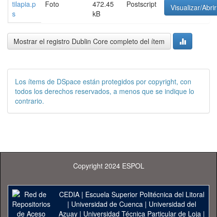
tilapia.p
Foto
472.45
Postscript
Visualizar/Abrir
s
kB
Mostrar el registro Dublin Core completo del ítem
Los ítems de DSpace están protegidos por copyright, con
todos los derechos reservados, a menos que se indique lo
contrario.
Copyright 2024 ESPOL
CEDIA
|
Escuela Superior Politécnica del Litoral
|
Universidad de Cuenca
|
Universidad del
Azuay
|
Universidad Técnica Particular de Loja
|