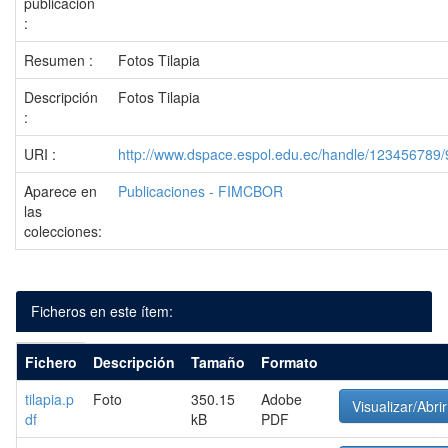
publicación
:
Resumen :
Fotos Tilapia
Descripción
Fotos Tilapia
:
URI :
http://www.dspace.espol.edu.ec/handle/123456789
Aparece en
Publicaciones - FIMCBOR
las
colecciones:
Ficheros en este ítem:
Fichero
Descripción
Tamaño
Formato
tilapia.p
Foto
350.15
Adobe
Visualizar/Abrir
df
kB
PDF