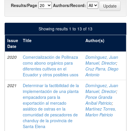
Results/Page
Authors/Record:
Showing results 1 to 13 of 13
Issue
Title
Author(s)
Date
2020
Comercialización de Pollinaza
Domínguez, Juan
como abono orgánico para
Manuel, Director
;
diferentes cultivos en el
Cruz Parra, Diego
Ecuador y otros posibles usos
Antonio
2021
Determinar la factibilidad de la
Domínguez, Juan
implementación de una planta
Manuel, Director
;
empacadora para la
Ponce Granda
exportación al mercado
Aníbal Patricio
;
asiático de ostras en la
Martínez Torres,
comunidad de pescadores de
Marlon Patricio
chanduy de la provincia de
Santa Elena