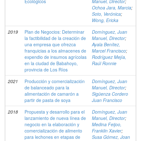
Ecológicos
Manuel, Director
;
Ochoa Jara, Marcia
;
Soto, Verónica
;
Wong, Ericka
2019
Plan de Negocios: Determinar
Domínguez, Juan
la factibilidad de la creación de
Manuel, Director
;
una empresa que ofrezca
Ayala Benítez,
franquicias a los almacenes de
Marcel Francisco
;
expendio de insumos agrícolas
Rodríguez Mejía,
en la ciudad de Babahoyo,
Raúl Ronnie
provincia de Los Ríos
2021
Producción y comercialización
Domínguez, Juan
de balanceado para la
Manuel, Director
;
alimentación de camarón a
Sigüenza Cordero
partir de pasta de soya
Juan Francisco
2018
Propuesta y desarrollo para el
Domínguez, Juan
lanzamiento de nueva línea de
Manuel, Director
;
negocio en la elaboración y
Medina Feijoo,
comercialización de alimento
Franklin Xavier
;
para lechones en etapas de
Susa Gómez, Joan