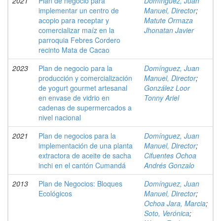
2021
Plan de negocio para
Domínguez, Juan
implementar un centro de
Manuel, Director
;
acopio para receptar y
Matute Ormaza
comercializar maíz en la
Jhonatan Javier
parroquia Febres Cordero
recinto Mata de Cacao
2023
Plan de negocio para la
Domínguez, Juan
producción y comercialización
Manuel, Director
;
de yogurt gourmet artesanal
González Loor
en envase de vidrio en
Tonny Ariel
cadenas de supermercados a
nivel nacional
2021
Plan de negocios para la
Domínguez, Juan
implementación de una planta
Manuel, Director
;
extractora de aceite de sacha
Cifuentes Ochoa
inchi en el cantón Cumandá
Andrés Gonzalo
2013
Plan de Negocios: Bloques
Domínguez, Juan
Ecológicos
Manuel, Director
;
Ochoa Jara, Marcia
;
Soto, Verónica
;