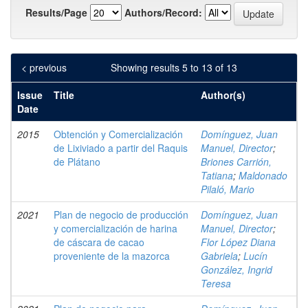
Results/Page
Authors/Record:
< previous
Showing results 5 to 13 of 13
Issue
Title
Author(s)
Date
2015
Obtención y Comercialización
Domínguez, Juan
de Lixiviado a partir del Raquis
Manuel, Director
;
de Plátano
Briones Carrión,
Tatiana
;
Maldonado
Pilaló, Mario
2021
Plan de negocio de producción
Domínguez, Juan
y comercialización de harina
Manuel, Director
;
de cáscara de cacao
Flor López Diana
proveniente de la mazorca
Gabriela
;
Lucín
González, Ingrid
Teresa