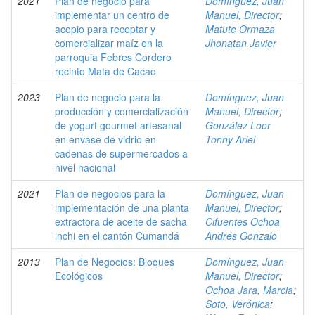
2021
Plan de negocio para
Domínguez, Juan
implementar un centro de
Manuel, Director
;
acopio para receptar y
Matute Ormaza
comercializar maíz en la
Jhonatan Javier
parroquia Febres Cordero
recinto Mata de Cacao
2023
Plan de negocio para la
Domínguez, Juan
producción y comercialización
Manuel, Director
;
de yogurt gourmet artesanal
González Loor
en envase de vidrio en
Tonny Ariel
cadenas de supermercados a
nivel nacional
2021
Plan de negocios para la
Domínguez, Juan
implementación de una planta
Manuel, Director
;
extractora de aceite de sacha
Cifuentes Ochoa
inchi en el cantón Cumandá
Andrés Gonzalo
2013
Plan de Negocios: Bloques
Domínguez, Juan
Ecológicos
Manuel, Director
;
Ochoa Jara, Marcia
;
Soto, Verónica
;