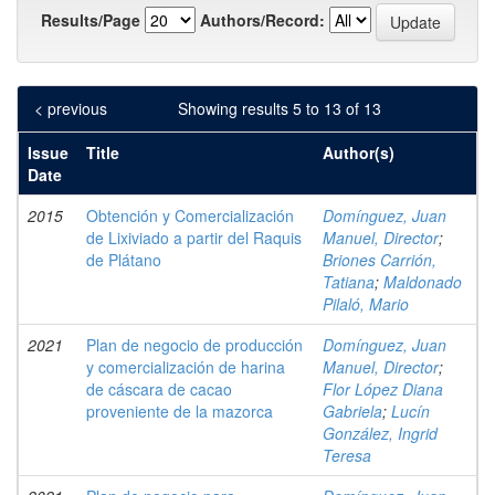
Results/Page
Authors/Record:
< previous
Showing results 5 to 13 of 13
Issue
Title
Author(s)
Date
2015
Obtención y Comercialización
Domínguez, Juan
de Lixiviado a partir del Raquis
Manuel, Director
;
de Plátano
Briones Carrión,
Tatiana
;
Maldonado
Pilaló, Mario
2021
Plan de negocio de producción
Domínguez, Juan
y comercialización de harina
Manuel, Director
;
de cáscara de cacao
Flor López Diana
proveniente de la mazorca
Gabriela
;
Lucín
González, Ingrid
Teresa