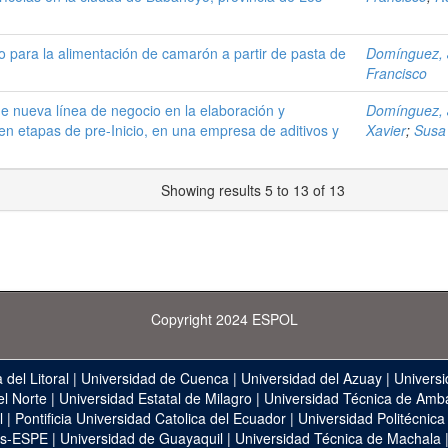
 para la alimentación de camarón a partir de pasta de
Domínguez, 
Francisco
de nueva línea de negocio en la elaboración y
Domínguez, 
en etapas de pre-Inicio, en una empresa de aditivos y
Xavier
;
Susa
Showing results 5 to 13 of 13
Copyright 2024 ESPOL
 del Litoral
|
Universidad de Cuenca
|
Universidad del Azuay
|
Universi
el Norte
|
Universidad Estatal de Milagro
|
Universidad Técnica de Amb
l
|
Pontificia Universidad Catolica del Ecuador
|
Universidad Politécnica
as-ESPE
|
Universidad de Guayaquil
|
Universidad Técnica de Machala