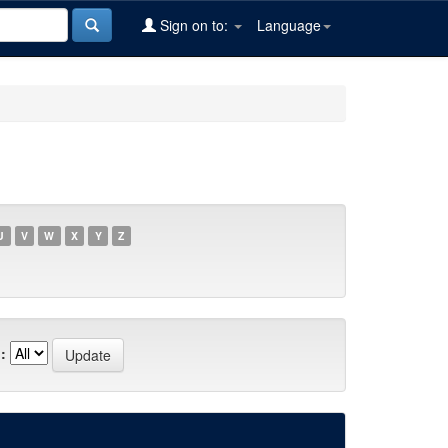
Sign on to:
Language
U
V
W
X
Y
Z
: