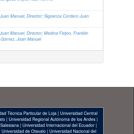
Juan Manuel, Director
;
Sigüenza Cordero Juan
Juan Manuel, Director
;
Medina Feijoo, Franklin
 Gómez, Joan Manuel
dad Técnica Particular de Loja
|
Universidad Central
ato
|
Universidad Regional Autónoma de los Andes
|
 Salesiana
|
Universidad Internacional del Ecuador
|
|
Universidad de Otavalo
|
Universidad Nacional del