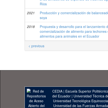
Ríos
2021
Producción y comercialización de balanceado
soya
2018
Propuesta y desarrollo para el lanzamiento 
comercialización de alimento para lechones 
alimentos para animales en el Ecuador
< previous
CEDIA
|
Escuela Superior Politécnica
del Ecuador
|
Universidad Técnica d
Universidad Tecnológica Equinoccia
Universidad de las Fuerzas Armad