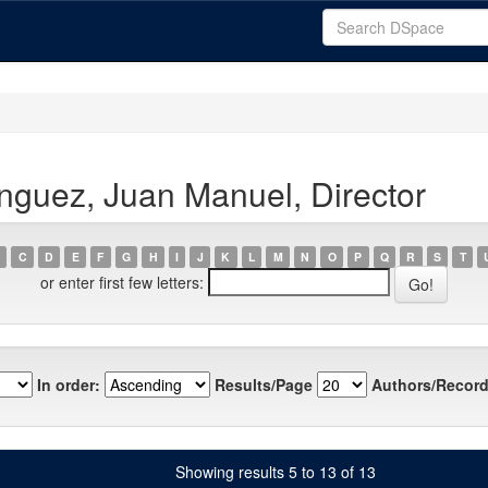
nguez, Juan Manuel, Director
C
D
E
F
G
H
I
J
K
L
M
N
O
P
Q
R
S
T
or enter first few letters:
In order:
Results/Page
Authors/Record
Showing results 5 to 13 of 13