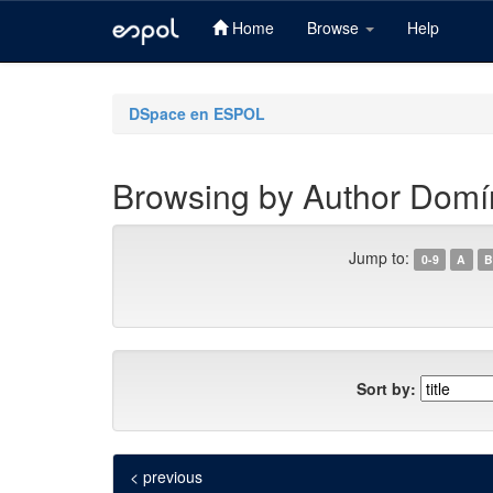
Home
Browse
Help
Skip
navigation
DSpace en ESPOL
Browsing by Author Domí
Jump to:
0-9
A
B
Sort by:
< previous