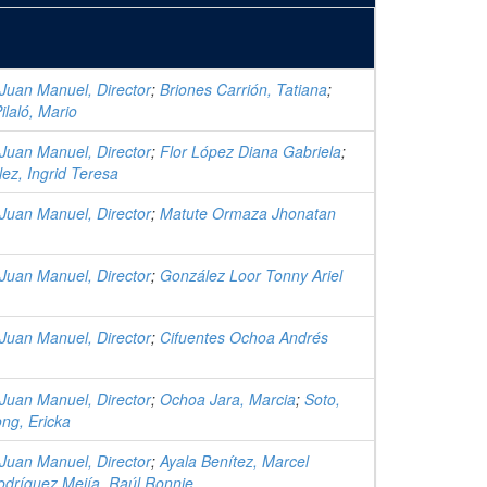
Juan Manuel, Director
;
Briones Carrión, Tatiana
;
laló, Mario
Juan Manuel, Director
;
Flor López Diana Gabriela
;
ez, Ingrid Teresa
Juan Manuel, Director
;
Matute Ormaza Jhonatan
Juan Manuel, Director
;
González Loor Tonny Ariel
Juan Manuel, Director
;
Cifuentes Ochoa Andrés
Juan Manuel, Director
;
Ochoa Jara, Marcia
;
Soto,
ng, Ericka
Juan Manuel, Director
;
Ayala Benítez, Marcel
odríguez Mejía, Raúl Ronnie