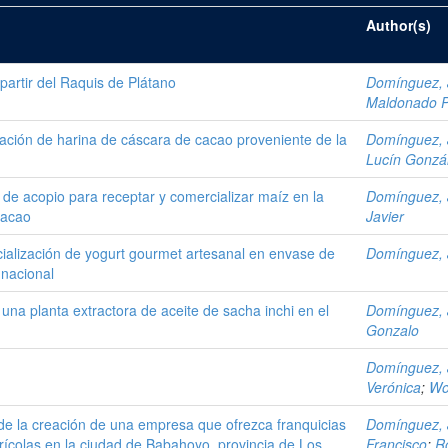
Author(s)
partir del Raquis de Plátano
Domínguez, 
Maldonado Pi
ación de harina de cáscara de cacao proveniente de la
Domínguez, 
Lucín Gonzál
de acopio para receptar y comercializar maíz en la
Domínguez, 
Cacao
Javier
ialización de yogurt gourmet artesanal en envase de
Domínguez, 
 nacional
una planta extractora de aceite de sacha inchi en el
Domínguez, 
Gonzalo
Domínguez, 
Verónica
;
Wo
 de la creación de una empresa que ofrezca franquicias
Domínguez, 
ícolas en la ciudad de Babahoyo, provincia de Los
Francisco
;
R