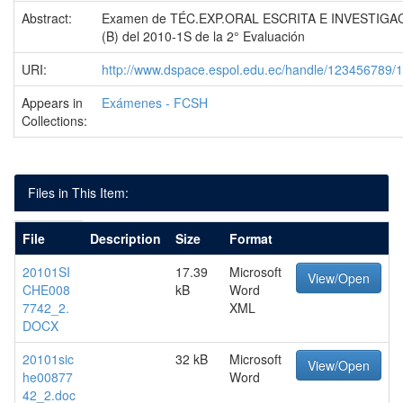
Abstract:
Examen de TÉC.EXP.ORAL ESCRITA E INVESTIGA
(B) del 2010-1S de la 2° Evaluación
URI:
http://www.dspace.espol.edu.ec/handle/123456789/
Appears in
Exámenes - FCSH
Collections:
Files in This Item:
File
Description
Size
Format
20101SI
17.39
Microsoft
View/Open
CHE008
kB
Word
7742_2.
XML
DOCX
20101sic
32 kB
Microsoft
View/Open
he00877
Word
42_2.doc