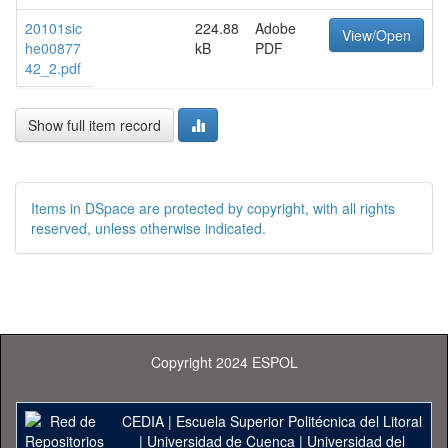
20101sic
224.88
Adobe
View/Open
he00877
kB
PDF
42_2.pdf
Show full item record
Items in DSpace are protected by copyright, with all rights
reserved, unless otherwise indicated.
Copyright 2024 ESPOL
CEDIA
|
Escuela Superior Politécnica del Litoral
|
Universidad de Cuenca
|
Universidad del