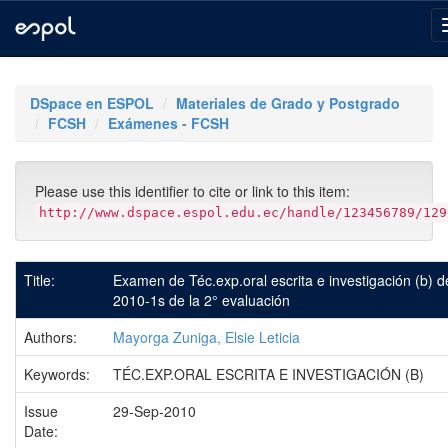
Skip
navigation
DSpace en ESPOL
Materiales de Grado y Postgrado
FCSH
Exámenes - FCSH
Please use this identifier to cite or link to this item:
http://www.dspace.espol.edu.ec/handle/123456789/129
Title:
Examen de Téc.exp.oral escrita e investigación (b) d
2010-1s de la 2° evaluación
Authors:
Mayorga Zuniga, Elsie Leticia
Keywords:
TÉC.EXP.ORAL ESCRITA E INVESTIGACIÓN (B)
Issue
29-Sep-2010
Date: