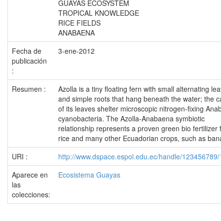
GUAYAS ECOSYSTEM
TROPICAL KNOWLEDGE
RICE FIELDS
ANABAENA
Fecha de
3-ene-2012
publicación
:
Resumen :
Azolla is a tiny floating fern with small alternating le
and simple roots that hang beneath the water; the ca
of its leaves shelter microscopic nitrogen-fixing An
cyanobacteria. The Azolla-Anabaena symbiotic
relationship represents a proven green bio fertilizer 
rice and many other Ecuadorian crops, such as ban
URI :
http://www.dspace.espol.edu.ec/handle/123456789
Aparece en
Ecosistema Guayas
las
colecciones: