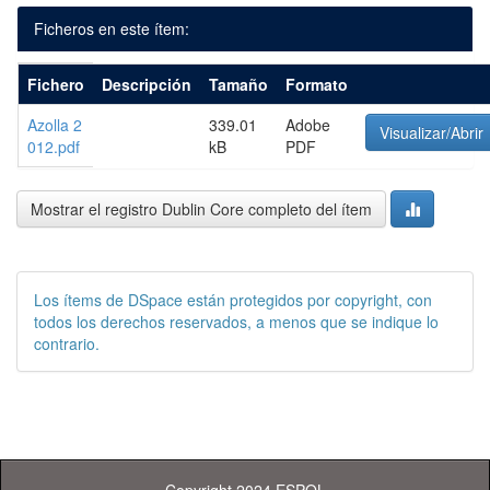
Ficheros en este ítem:
Fichero
Descripción
Tamaño
Formato
Azolla 2
339.01
Adobe
Visualizar/Abrir
012.pdf
kB
PDF
Mostrar el registro Dublin Core completo del ítem
Los ítems de DSpace están protegidos por copyright, con
todos los derechos reservados, a menos que se indique lo
contrario.