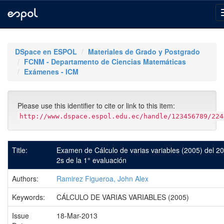
Skip
navigation
DSpace en ESPOL
Materiales de Grado y Postgrado
FCNM - Departamento de Ciencias Matemáticas
Exámenes - ICM
Please use this identifier to cite or link to this item:
http://www.dspace.espol.edu.ec/handle/123456789/224
Title:
Examen de Cálculo de varias variables (2005) del 2
2s de la 1° evaluación
Authors:
Ramirez Figueroa, John Alex
Keywords:
CÁLCULO DE VARIAS VARIABLES (2005)
Issue
18-Mar-2013