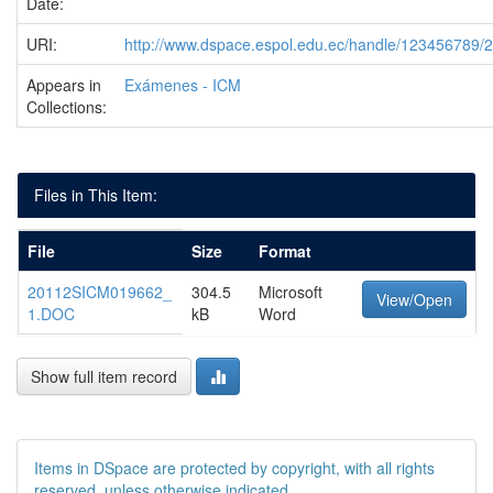
Date:
URI:
http://www.dspace.espol.edu.ec/handle/123456789/
Appears in
Exámenes - ICM
Collections:
Files in This Item:
File
Size
Format
20112SICM019662_
304.5
Microsoft
View/Open
1.DOC
kB
Word
Show full item record
Items in DSpace are protected by copyright, with all rights
reserved, unless otherwise indicated.