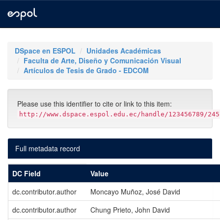
Skip
navigation
DSpace en ESPOL
Unidades Académicas
Faculta de Arte, Diseño y Comunicación Visual
Artículos de Tesis de Grado - EDCOM
Please use this identifier to cite or link to this item:
http://www.dspace.espol.edu.ec/handle/123456789/245
Full metadata record
DC Field
Value
dc.contributor.author
Moncayo Muñoz, José David
dc.contributor.author
Chung Prieto, John David