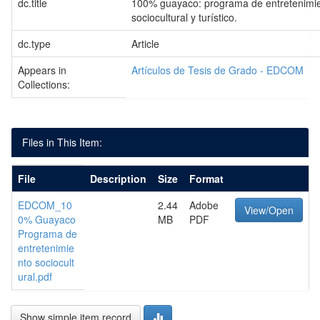
dc.title
100% guayaco: programa de entretenimi
sociocultural y turístico.
dc.type
Article
Appears in
Artículos de Tesis de Grado - EDCOM
Collections:
Files in This Item:
File
Description
Size
Format
EDCOM_10
2.44
Adobe
View/Open
0% Guayaco
MB
PDF
Programa de
entretenimie
nto sociocult
ural.pdf
Show simple item record