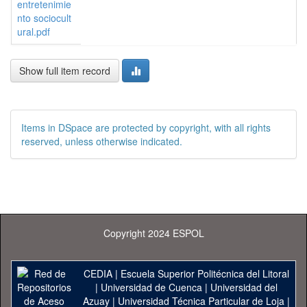
entretenimie
nto sociocult
ural.pdf
Show full item record
Items in DSpace are protected by copyright, with all rights
reserved, unless otherwise indicated.
Copyright 2024 ESPOL
CEDIA
|
Escuela Superior Politécnica del Litoral
|
Universidad de Cuenca
|
Universidad del
Azuay
|
Universidad Técnica Particular de Loja
|