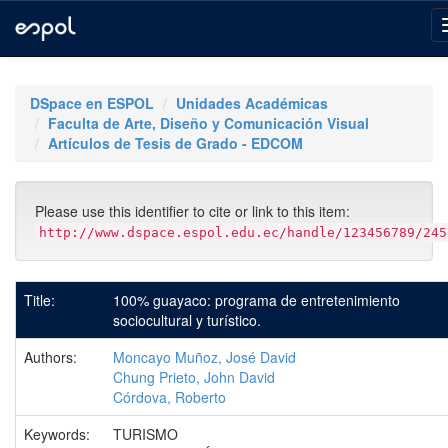
Skip
navigation
DSpace en ESPOL
Unidades Académicas
Faculta de Arte, Diseño y Comunicación Visual
Artículos de Tesis de Grado - EDCOM
Please use this identifier to cite or link to this item:
http://www.dspace.espol.edu.ec/handle/123456789/245
Title:
100% guayaco: programa de entretenimiento
sociocultural y turístico.
Authors:
Moncayo Muñoz, José David
Chung Prieto, John David
Córdova, Roberto
Keywords:
TURISMO