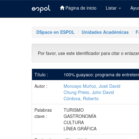
Página de inicio
Listar
Ayu
Skip
navigation
DSpace en ESPOL
Unidades Académicas
F
Por favor, use este identificador para citar o enlaza
Título :
100% guayaco: programa de entretenimi
Autor :
Moncayo Muñoz, José David
Chung Prieto, John David
Córdova, Roberto
Palabras
TURISMO
clave :
GASTRONOMÍA
CULTURA
LÍNEA GRÁFICA