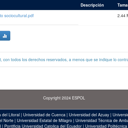
Descripción
Tama
sociocultural.pdf
2.44
, con todos los derechos reservados, a menos que se indique lo contra
Copyright 2024 ESPOL
 del Litoral
|
Universidad de Cuenca
|
Universidad del Azuay
|
Universi
el Norte
|
Universidad Estatal de Milagro
|
Universidad Técnica de Amb
l
|
Pontificia Universidad Catolica del Ecuador
|
Universidad Politécnica