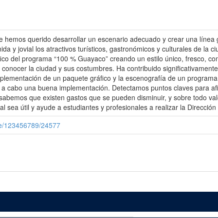
e hemos querido desarrollar un escenario adecuado y crear una línea 
da y jovial los atractivos turísticos, gastronómicos y culturales de la
ico del programa “100 % Guayaco” creando un estilo único, fresco, con 
 conocer la ciudad y sus costumbres. Ha contribuido significativamente a
mplementación de un paquete gráfico y la escenografía de un programa 
var a cabo una buena implementación. Detectamos puntos claves para af
 sabemos que existen gastos que se pueden disminuir, y sobre todo va
 sea útil y ayude a estudiantes y profesionales a realizar la Dirección
le/123456789/24577