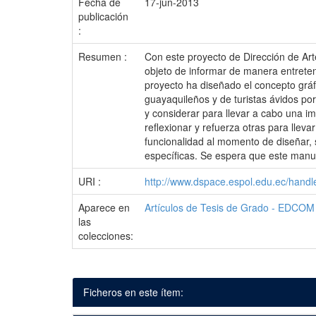
Fecha de
17-jun-2013
publicación
:
Resumen :
Con este proyecto de Dirección de Art
objeto de informar de manera entreteni
proyecto ha diseñado el concepto gráf
guayaquileños y de turistas ávidos por
y considerar para llevar a cabo una i
reflexionar y refuerza otras para lle
funcionalidad al momento de diseñar,
específicas. Se espera que este manual
URI :
http://www.dspace.espol.edu.ec/hand
Aparece en
Artículos de Tesis de Grado - EDCOM
las
colecciones:
Ficheros en este ítem: