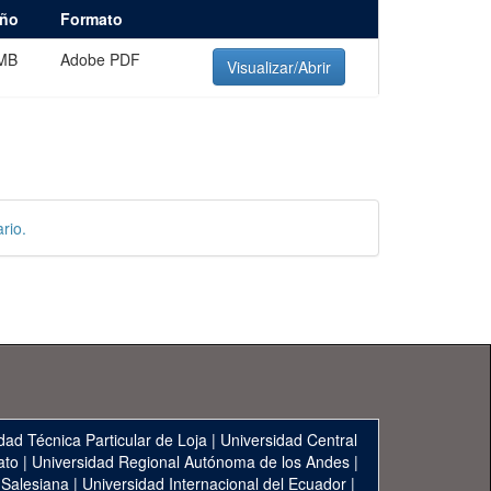
ño
Formato
 MB
Adobe PDF
Visualizar/Abrir
rio.
dad Técnica Particular de Loja
|
Universidad Central
ato
|
Universidad Regional Autónoma de los Andes
|
 Salesiana
|
Universidad Internacional del Ecuador
|