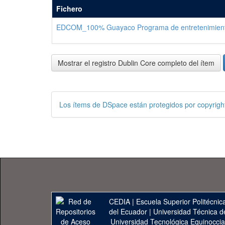
Fichero
EDCOM_100% Guayaco Programa de entretenimiento 
Mostrar el registro Dublin Core completo del ítem
Los ítems de DSpace están protegidos por copyright
CEDIA
|
Escuela Superior Politécnica
del Ecuador
|
Universidad Técnica d
Universidad Tecnológica Equinoccia