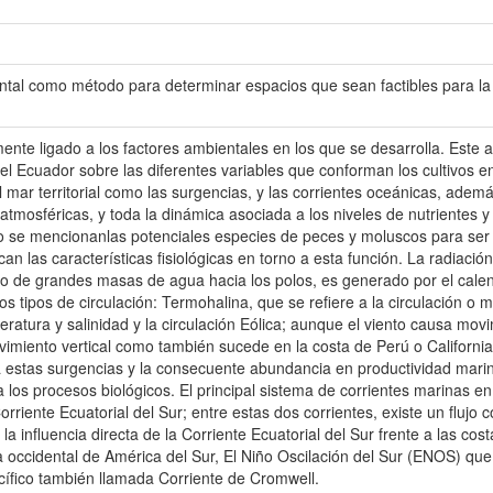
ntal como método para determinar espacios que sean factibles para la 
nte ligado a los factores ambientales en los que se desarrolla. Este a
l Ecuador sobre las diferentes variables que conforman los cultivos en
el mar territorial como las surgencias, y las corrientes oceánicas, adem
atmosféricas, y toda la dinámica asociada a los niveles de nutrientes y
ulo se mencionanlas potenciales especies de peces y moluscos para ser 
can las características fisiológicas en torno a esta función. La radiaci
o de grandes masas de agua hacia los polos, es generado por el calent
dos tipos de circulación: Termohalina, que se refiere a la circulación
atura y salinidad y la circulación Eólica; aunque el viento causa movi
imiento vertical como también sucede en la costa de Perú o Californi
 estas surgencias y la consecuente abundancia en productividad marina
ía los procesos biológicos. El principal sistema de corrientes marinas e
orriente Ecuatorial del Sur; entre estas dos corrientes, existe un flujo 
 la influencia directa de la Corriente Ecuatorial del Sur frente a las co
occidental de América del Sur, El Niño Oscilación del Sur (ENOS) que
acífico también llamada Corriente de Cromwell.