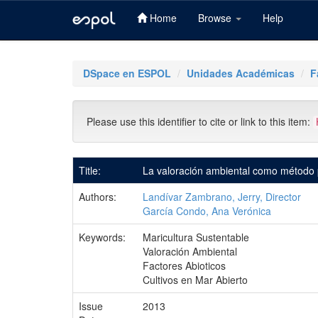
Home
Browse
Help
Skip
navigation
DSpace en ESPOL
Unidades Académicas
F
Please use this identifier to cite or link to this item:
Title:
La valoración ambiental como método p
Authors:
Landívar Zambrano, Jerry, Director
García Condo, Ana Verónica
Keywords:
Maricultura Sustentable
Valoración Ambiental
Factores Abioticos
Cultivos en Mar Abierto
Issue
2013