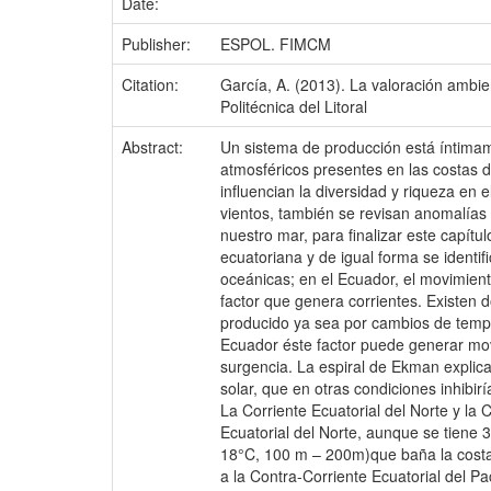
Date:
Publisher:
ESPOL. FIMCM
Citation:
García, A. (2013). La valoración ambie
Politécnica del Litoral
Abstract:
Un sistema de producción está íntimame
atmosféricos presentes en las costas de
influencian la diversidad y riqueza en 
vientos, también se revisan anomalías 
nuestro mar, para finalizar este capít
ecuatoriana y de igual forma se identifi
oceánicas; en el Ecuador, el movimient
factor que genera corrientes. Existen 
producido ya sea por cambios de temper
Ecuador éste factor puede generar mov
surgencia. La espiral de Ekman explica
solar, que en otras condiciones inhibir
La Corriente Ecuatorial del Norte y la C
Ecuatorial del Norte, aunque se tiene 3
18°C, 100 m – 200m)que baña la costa 
a la Contra-Corriente Ecuatorial del P