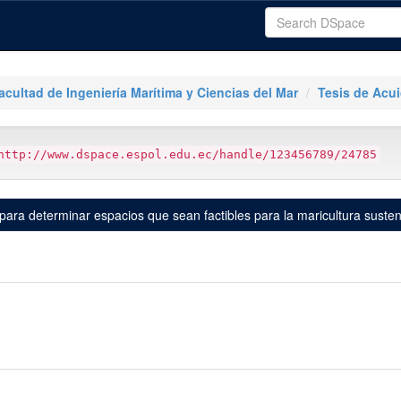
acultad de Ingeniería Marítima y Ciencias del Mar
Tesis de Acui
http://www.dspace.espol.edu.ec/handle/123456789/24785
ara determinar espacios que sean factibles para la maricultura susten