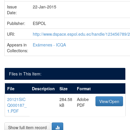
Issue
22-Jan-2015
Date:
Publisher:
ESPOL
URI:
http://www.dspace.espol.edu.ec/handle/123456789/
Appears in
Exámenes - ICQA
Collections:
Files in This Item:
File
Description
Size
Format
20121SIC
284.58
Adobe
View/Open
Q000187_
kB
PDF
1.PDF
Show full item record