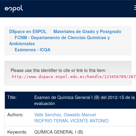
Skip
navigation
DSpace en ESPOL
Materiales de Grado y Postgrado
FCNM - Departamento de Ciencias Químicas y
Ambientales
Exámenes - ICQA
Please use this identifier to cite or link to this item:
http://www.dspace.espol.edu.ec/handle/123456789/267
Title:
Examen de Química General I (B) del 2012-1S de la
evaluación
Authors:
Valle Sanchez, Oswaldo Manuel
RIOFRIO TERAN, VICENTE ANTONIO
Keywords:
QUÍMICA GENERAL I (B)