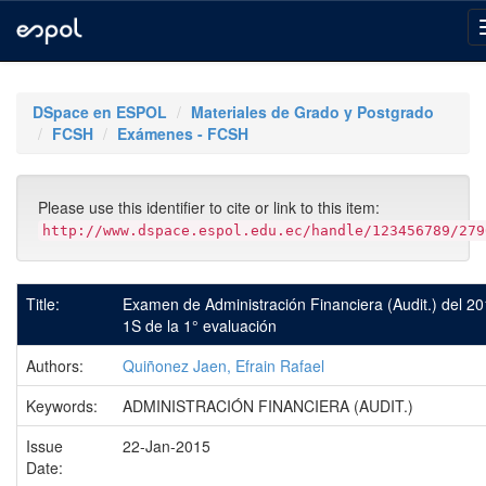
Skip
navigation
DSpace en ESPOL
Materiales de Grado y Postgrado
FCSH
Exámenes - FCSH
Please use this identifier to cite or link to this item:
http://www.dspace.espol.edu.ec/handle/123456789/279
Title:
Examen de Administración Financiera (Audit.) del 20
1S de la 1° evaluación
Authors:
Quiñonez Jaen, Efrain Rafael
Keywords:
ADMINISTRACIÓN FINANCIERA (AUDIT.)
Issue
22-Jan-2015
Date: