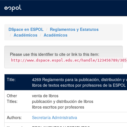
Skip
navigation
DSpace en ESPOL
Reglamentos y Estatutos
Académicos
Académicos
Please use this identifier to cite or link to this item:
http://www.dspace.espol.edu.ec/handle/123456789/305
Title:
4269 Reglamento para la publicación, distribución y 
libros de textos escritos por profesores de la ESPOL
Other
venta de libros
Titles:
publicación y distribución de libros
libros escritos por profesores
Authors:
Secretaría Administrativa