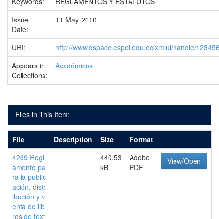
Keywords:
REGLAMENTOS Y ESTATUTOS
Issue
11-May-2010
Date:
URI:
http://www.dspace.espol.edu.ec/xmlui/handle/1234
Appears in
Académicos
Collections:
Files in This Item:
File
Description
Size
Format
4269 Regl
440.53
Adobe
View/Open
amento pa
kB
PDF
ra la public
ación, distr
ibución y v
enta de lib
ros de text