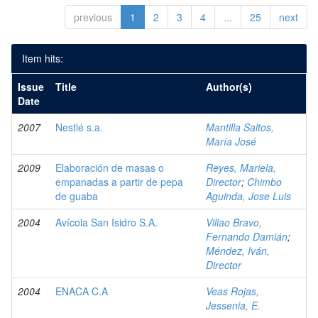
previous
1
2
3
4
...
25
next
Item hits:
Issue
Title
Author(s)
Date
2007
Nestlé s.a.
Mantilla Saltos,
María José
2009
Elaboración de masas o
Reyes, Mariela,
empanadas a partir de pepa
Director
;
Chimbo
de guaba
Aguinda, Jose Luis
2004
Avícola San Isidro S.A.
Villao Bravo,
Fernando Damián
;
Méndez, Iván,
Director
2004
ENACA C.A
Veas Rojas,
Jessenia, E.