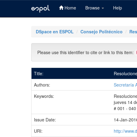
Home
Browse
Help
Skip
navigation
DSpace en ESPOL
Consejo Politécnico
Res
Please use this identifier to cite or link to this item:
Title:
Resolucione
Authors:
Secretaría 
Keywords:
Resolucione
jueves 14 d
# 001 - 040
Issue Date:
14-Jan-201
URI:
http://www.