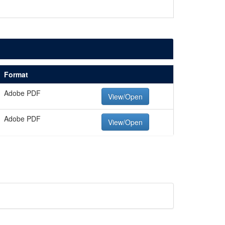
Format
Adobe PDF
View/Open
Adobe PDF
View/Open