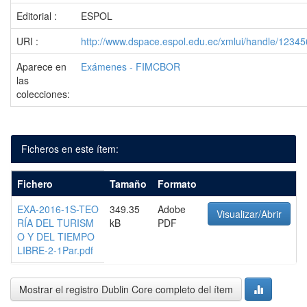
Editorial :
ESPOL
URI :
http://www.dspace.espol.edu.ec/xmlui/handle/1234
Aparece en
Exámenes - FIMCBOR
las
colecciones:
Ficheros en este ítem:
Fichero
Tamaño
Formato
EXA-2016-1S-TEO
349.35
Adobe
Visualizar/Abrir
RÍA DEL TURISM
kB
PDF
O Y DEL TIEMPO
LIBRE-2-1Par.pdf
Mostrar el registro Dublin Core completo del ítem