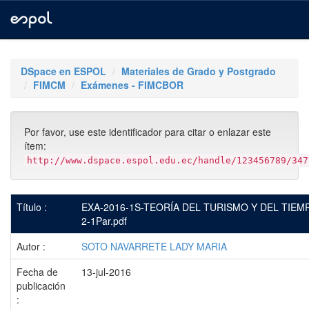
Skip
navigation
DSpace en ESPOL
Materiales de Grado y Postgrado
FIMCM
Exámenes - FIMCBOR
Por favor, use este identificador para citar o enlazar este
ítem:
http://www.dspace.espol.edu.ec/handle/123456789/347
Título :
EXA-2016-1S-TEORÍA DEL TURISMO Y DEL TIEM
2-1Par.pdf
Autor :
SOTO NAVARRETE LADY MARIA
Fecha de
13-jul-2016
publicación
: