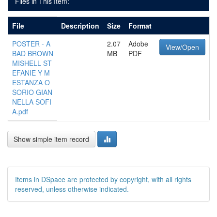
Files in This Item:
File
Description
Size
Format
POSTER - A
2.07
Adobe
View/Open
BAD BROWN
MB
PDF
MISHELL ST
EFANIE Y M
ESTANZA O
SORIO GIAN
NELLA SOFI
A.pdf
Show simple item record
Items in DSpace are protected by copyright, with all rights
reserved, unless otherwise indicated.