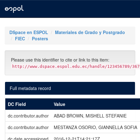
Skip
navigation
DSpace en ESPOL
Materiales de Grado y Postgrado
FIEC
Posters
Please use this identifier to cite or link to this item:
http://www.dspace.espol.edu.ec/handle/123456789/367
Full metadata record
DC Field
Value
dc.contributor.author
ABAD BROWN, MISHELL STEFANIE
dc.contributor.author
MESTANZA OSORIO, GIANNELLA SOFIA
dc.date.accessioned
2016-12-21T14:21:17Z