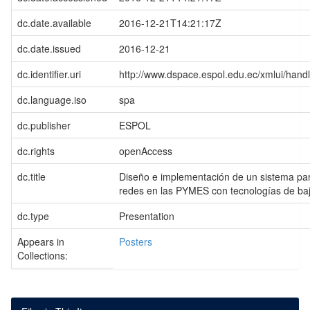
dc.date.available
2016-12-21T14:21:17Z
dc.date.issued
2016-12-21
dc.identifier.uri
http://www.dspace.espol.edu.ec/xmlui/han
dc.language.iso
spa
dc.publisher
ESPOL
dc.rights
openAccess
dc.title
Diseño e implementación de un sistema para
redes en las PYMES con tecnologías de baj
dc.type
Presentation
Appears in
Posters
Collections: