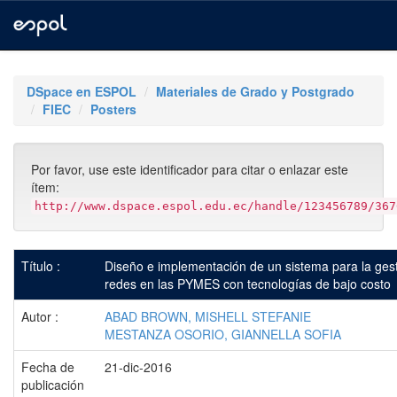
Skip
navigation
DSpace en ESPOL
Materiales de Grado y Postgrado
FIEC
Posters
Por favor, use este identificador para citar o enlazar este
ítem:
http://www.dspace.espol.edu.ec/handle/123456789/367
Título :
Diseño e implementación de un sistema para la gest
redes en las PYMES con tecnologías de bajo costo
Autor :
ABAD BROWN, MISHELL STEFANIE
MESTANZA OSORIO, GIANNELLA SOFIA
Fecha de
21-dic-2016
publicación