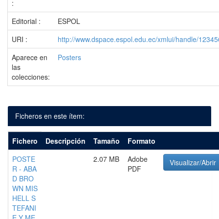
:
Editorial :
ESPOL
URI :
http://www.dspace.espol.edu.ec/xmlui/handle/1234
Aparece en
Posters
las
colecciones:
Ficheros en este ítem:
Fichero
Descripción
Tamaño
Formato
POSTE
2.07 MB
Adobe
Visualizar/Abrir
R - ABA
PDF
D BRO
WN MIS
HELL S
TEFANI
E Y ME