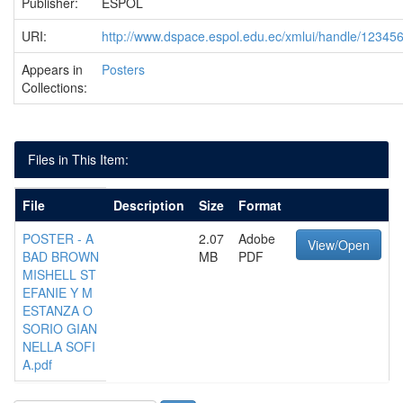
Publisher:
ESPOL
URI:
http://www.dspace.espol.edu.ec/xmlui/handle/1234
Appears in
Posters
Collections:
Files in This Item:
File
Description
Size
Format
POSTER - A
2.07
Adobe
View/Open
BAD BROWN
MB
PDF
MISHELL ST
EFANIE Y M
ESTANZA O
SORIO GIAN
NELLA SOFI
A.pdf