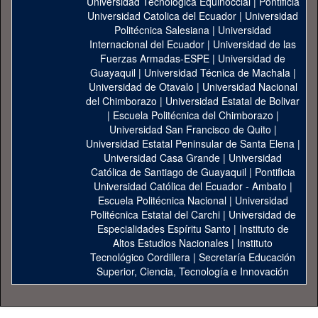
Universidad Tecnológica Equinoccial
|
Pontificia
Universidad Catolica del Ecuador
|
Universidad
Politécnica Salesiana
|
Universidad
Internacional del Ecuador
|
Universidad de las
Fuerzas Armadas-ESPE
|
Universidad de
Guayaquil
|
Universidad Técnica de Machala
|
Universidad de Otavalo
|
Universidad Nacional
del Chimborazo
|
Universidad Estatal de Bolivar
|
Escuela Politécnica del Chimborazo
|
Universidad San Francisco de Quito
|
Universidad Estatal Peninsular de Santa Elena
|
Universidad Casa Grande
|
Universidad
Católica de Santiago de Guayaquil
|
Pontificia
Universidad Católica del Ecuador - Ambato
|
Escuela Politécnica Nacional
|
Universidad
Politécnica Estatal del Carchi
|
Universidad de
Especialidades Espíritu Santo
|
Instituto de
Altos Estudios Nacionales
|
Instituto
Tecnológico Cordillera
|
Secretaría Educación
Superior, Ciencia, Tecnología e Innovación