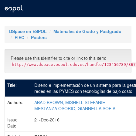
Skip
navigation
DSpace en ESPOL
Materiales de Grado y Postgrado
FIEC
Posters
Please use this identifier to cite or link to this item:
http://www.dspace.espol.edu.ec/handle/123456789/367
Title:
Diseño e implementación de un sistema para la gesti
redes en las PYMES con tecnologías de bajo costo
Authors:
ABAD BROWN, MISHELL STEFANIE
MESTANZA OSORIO, GIANNELLA SOFIA
Issue
21-Dec-2016
Date: