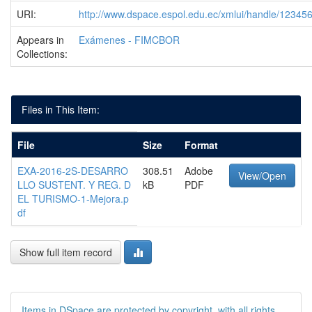
URI:
http://www.dspace.espol.edu.ec/xmlui/handle/1234
Appears in
Exámenes - FIMCBOR
Collections:
Files in This Item:
File
Size
Format
EXA-2016-2S-DESARRO
308.51
Adobe
View/Open
LLO SUSTENT. Y REG. D
kB
PDF
EL TURISMO-1-Mejora.p
df
Show full item record
Items in DSpace are protected by copyright, with all rights