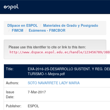
Skip
navigation
DSpace en ESPOL
Materiales de Grado y Postgrado
FIMCM
Exámenes - FIMCBOR
Please use this identifier to cite or link to this item:
http://www.dspace.espol.edu.ec/handle/123456789/380
Title:
EXA-2016-2S-DESARROLLO SUSTENT. Y REG. DE
TURISMO-1-Mejora.pdf
Authors:
SOTO NAVARRETE LADY MARIA
Issue
7-Mar-2017
Date:
Publisher:
ESPOL