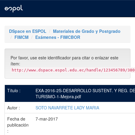
Skip
navigation
DSpace en ESPOL
Materiales de Grado y Postgrado
FIMCM
Exámenes - FIMCBOR
Por favor, use este identificador para citar o enlazar este
ítem:
http://www.dspace.espol.edu.ec/handle/123456789/380
Título :
EXA-2016-2S-DESARROLLO SUSTENT. Y REG. D
TURISMO-1-Mejora.pdf
Autor :
SOTO NAVARRETE LADY MARIA
Fecha de
7-mar-2017
publicación
: