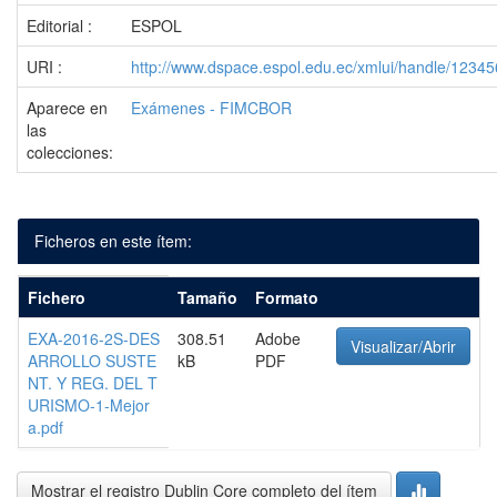
Editorial :
ESPOL
URI :
http://www.dspace.espol.edu.ec/xmlui/handle/1234
Aparece en
Exámenes - FIMCBOR
las
colecciones:
Ficheros en este ítem:
Fichero
Tamaño
Formato
EXA-2016-2S-DES
308.51
Adobe
Visualizar/Abrir
ARROLLO SUSTE
kB
PDF
NT. Y REG. DEL T
URISMO-1-Mejor
a.pdf
Mostrar el registro Dublin Core completo del ítem