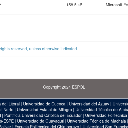
2
158.5 kB
Microsoft Ex
rights reserved, unless otherwise indicated.
Copyright 2024 ESPOL
 del Litoral
|
Universidad de Cuenca
|
Universidad del Azuay
|
Universi
el Norte
|
Universidad Estatal de Milagro
|
Universidad Técnica de Amb
l
|
Pontificia Universidad Catolica del Ecuador
|
Universidad Politécnica
as-ESPE
|
Universidad de Guayaquil
|
Universidad Técnica de Machala
Bolivar
|
Escuela Politécnica del Chimborazo
|
Universidad San Francis