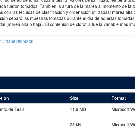
l momento de tomar cada muestra, valores de salinidad, temperatura, c
lada fueron tomados. También la altura de la marea al momento de la
con las técnicas de clasificación y ordenación utilizadas: marea alta 
isión separó las muestras tomadas durante el día de aquellas tomadas e
l (marea alta o baja). El contenido de clorofila fue la variable más imp
le/123456789/4835
ption
Size
Format
nto de Tesis
11.9 MB
Microsoft W
1
25 kB
Microsoft W