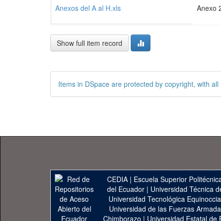
Anexos del A al H.xls
Anexo 
Show full item record
Items in DSpace are protected by copyright, with all 
CEDIA
|
Escuela Superior Politécnica
del Ecuador
|
Universidad Técnica d
Universidad Tecnológica Equinoccia
Universidad de las Fuerzas Armad
Chimborazo
|
Universidad Estatal de 