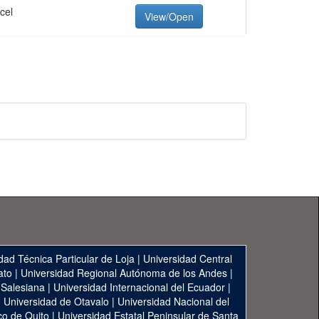
cel
View/Open
dad Técnica Particular de Loja
|
Universidad Central
ato
|
Universidad Regional Autónoma de los Andes
|
 Salesiana
|
Universidad Internacional del Ecuador
|
|
Universidad de Otavalo
|
Universidad Nacional del
co de Quito
|
Universidad Estatal Peninsular de Santa