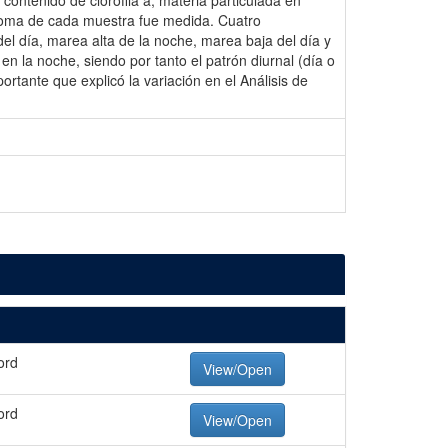
ontenido de clorofila a, materia particulada en
 toma de cada muestra fue medida. Cuatro
del día, marea alta de la noche, marea baja del día y
n la noche, siendo por tanto el patrón diurnal (día o
ortante que explicó la variación en el Análisis de
ord
View/Open
ord
View/Open