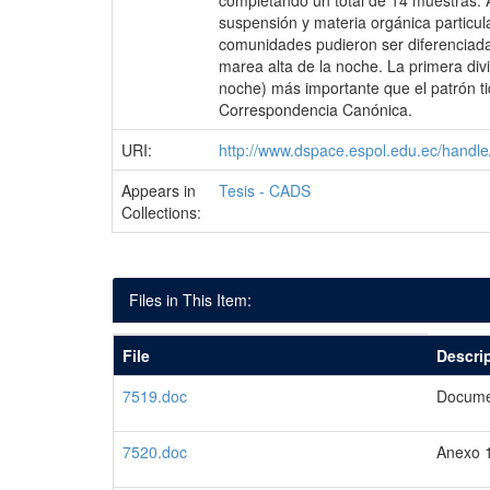
completando un total de 14 muestras. A
suspensión y materia orgánica particu
comunidades pudieron ser diferenciadas 
marea alta de la noche. La primera div
noche) más importante que el patrón tida
Correspondencia Canónica.
URI:
http://www.dspace.espol.edu.ec/hand
Appears in
Tesis - CADS
Collections:
Files in This Item:
File
Descri
7519.doc
Docume
7520.doc
Anexo 