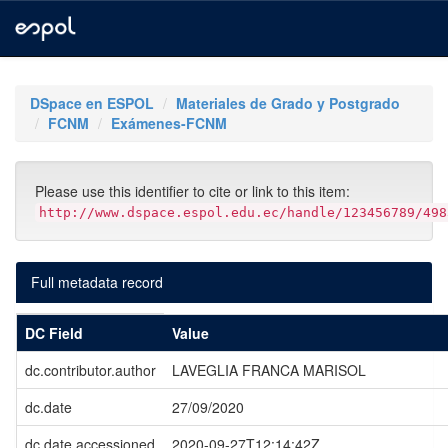
Skip
navigation
DSpace en ESPOL
Materiales de Grado y Postgrado
FCNM
Exámenes-FCNM
Please use this identifier to cite or link to this item:
http://www.dspace.espol.edu.ec/handle/123456789/498
Full metadata record
DC Field
Value
dc.contributor.author
LAVEGLIA FRANCA MARISOL
dc.date
27/09/2020
dc.date.accessioned
2020-09-27T12:14:42Z