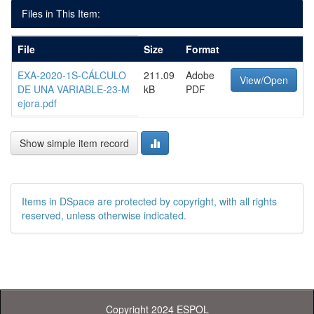
Files in This Item:
File
Size
Format
EXA-2020-1S-CÁLCULO
211.09
Adobe
View/Open
DE UNA VARIABLE-23-M
kB
PDF
ejora.pdf
Show simple item record
Items in DSpace are protected by copyright, with all rights
reserved, unless otherwise indicated.
Copyright 2024 ESPOL