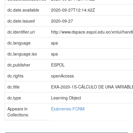
dc.date.available
2020-09-27T12:14:42Z
dc.date.issued
2020-09-27
dc.identifier.uri
http://www.dspace.espol.edu.ec/xmlui/han
dc.language
spa
dc.language.iso
spa
dc.publisher
ESPOL
dc.rights
openAccess
dc.title
EXA-2020-1S-CÁLCULO DE UNA VARIABLE-
dc.type
Learning Object
Appears in
Exámenes-FCNM
Collections: