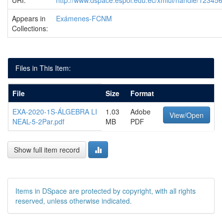
URI:
http://www.dspace.espol.edu.ec/xmlui/handle/1234
Appears in
Exámenes-FCNM
Collections:
Files in This Item:
File
Size
Format
EXA-2020-1S-ÁLGEBRA LI
1.03
Adobe
View/Open
NEAL-5-2Par.pdf
MB
PDF
Show full item record
Items in DSpace are protected by copyright, with all rights
reserved, unless otherwise indicated.