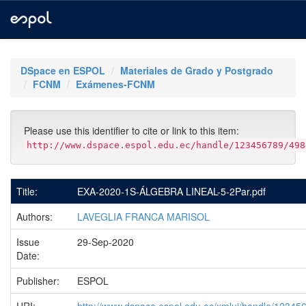
Skip
navigation
DSpace en ESPOL
Materiales de Grado y Postgrado
FCNM
Exámenes-FCNM
Please use this identifier to cite or link to this item:
http://www.dspace.espol.edu.ec/handle/123456789/498
Title:
EXA-2020-1S-ÁLGEBRA LINEAL-5-2Par.pdf
Authors:
LAVEGLIA FRANCA MARISOL
Issue
29-Sep-2020
Date:
Publisher:
ESPOL