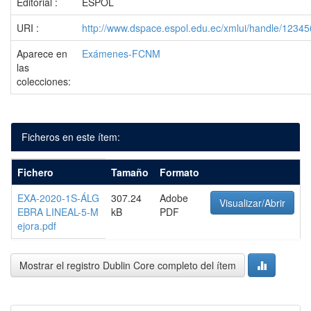
Editorial :
ESPOL
URI :
http://www.dspace.espol.edu.ec/xmlui/handle/1234
Aparece en
Exámenes-FCNM
las
colecciones:
Ficheros en este ítem:
Fichero
Tamaño
Formato
EXA-2020-1S-ÁLG
307.24
Adobe
Visualizar/Abrir
EBRA LINEAL-5-M
kB
PDF
ejora.pdf
Mostrar el registro Dublin Core completo del ítem