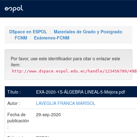
Skip
navigation
DSpace en ESPOL
Materiales de Grado y Postgrado
FCNM
Exámenes-FCNM
Por favor, use este identificador para citar o enlazar este
ítem:
http://www.dspace.espol.edu.ec/handle/123456789/498
Título :
EXA-2020-1S-ÁLGEBRA LINEAL-5-Mejora.pdf
Autor :
LAVEGLIA FRANCA MARISOL
Fecha de
29-sep-2020
publicación
: