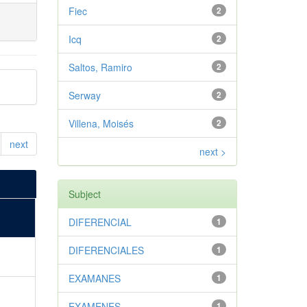
Fiec
2
Icq
2
Saltos, Ramiro
2
Serway
2
Villena, Moisés
2
next
next >
Subject
DIFERENCIAL
1
DIFERENCIALES
1
EXAMANES
1
EXAMENES
1