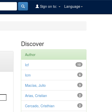
Sign on to:
Language
Discover
Author
Icf
10
Icm
6
Macías, Julio
3
Arias, Cristian
2
Cercado, Cristhian
2