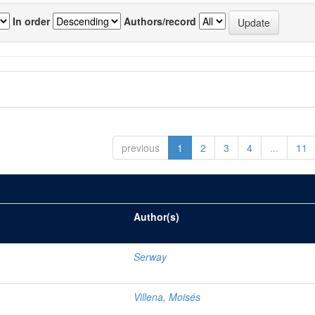
In order
Authors/record
previous
1
2
3
4
...
11
Author(s)
Serway
Villena, Moisés