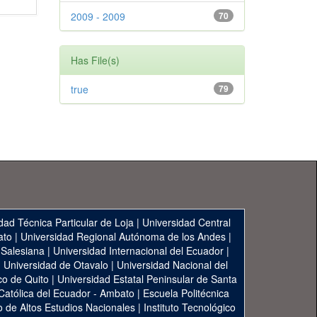
2009 - 2009
70
Has File(s)
true
79
dad Técnica Particular de Loja
|
Universidad Central
ato
|
Universidad Regional Autónoma de los Andes
|
 Salesiana
|
Universidad Internacional del Ecuador
|
|
Universidad de Otavalo
|
Universidad Nacional del
co de Quito
|
Universidad Estatal Peninsular de Santa
 Católica del Ecuador - Ambato
|
Escuela Politécnica
to de Altos Estudios Nacionales
|
Instituto Tecnológico