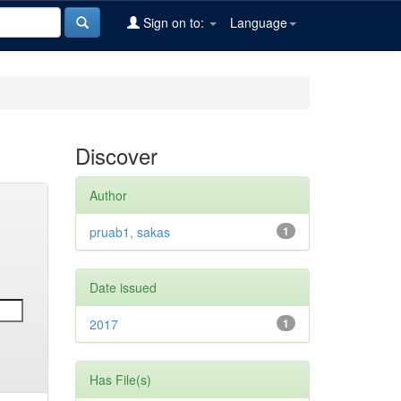
Sign on to:
Language
Discover
Author
pruab1, sakas
1
Date issued
2017
1
Has File(s)