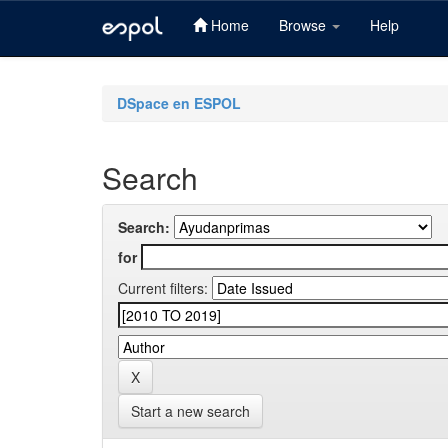
Home
Browse
Help
Skip
navigation
DSpace en ESPOL
Search
Search:
for
Current filters:
Start a new search