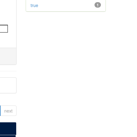
true
1
next