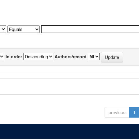
In order
Authors/record
previous
1