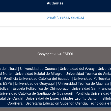
Author(s)
pruab1, sakas
;
prueba2
Copyright 2024 ESPOL
 del Litoral
|
Universidad de Cuenca
|
Universidad del Azuay
|
Universi
el Norte
|
Universidad Estatal de Milagro
|
Universidad Técnica de Amb
l
|
Pontificia Universidad Catolica del Ecuador
|
Universidad Politécnica
as-ESPE
|
Universidad de Guayaquil
|
Universidad Técnica de Machala
Bolivar
|
Escuela Politécnica del Chimborazo
|
Universidad San Francis
Universidad Católica de Santiago de Guayaquil
|
Pontificia Universidad
atal del Carchi
|
Universidad de Especialidades Espíritu Santo
|
Institu
Cordillera
|
Secretaría Educación Superior, Ciencia, Tecnología e