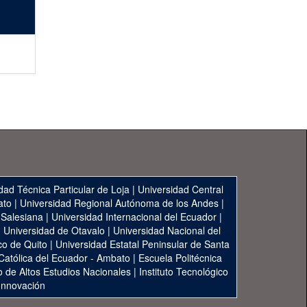
dad Técnica Particular de Loja
|
Universidad Central
ato
|
Universidad Regional Autónoma de los Andes
|
 Salesiana
|
Universidad Internacional del Ecuador
|
|
Universidad de Otavalo
|
Universidad Nacional del
co de Quito
|
Universidad Estatal Peninsular de Santa
 Católica del Ecuador - Ambato
|
Escuela Politécnica
to de Altos Estudios Nacionales
|
Instituto Tecnológico
 Innovación