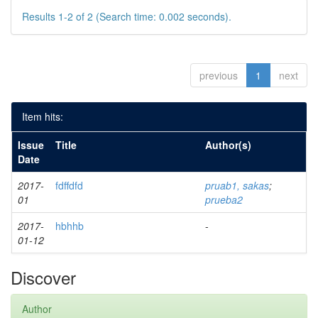
Results 1-2 of 2 (Search time: 0.002 seconds).
previous
1
next
Item hits:
Issue
Title
Author(s)
Date
2017-
fdffdfd
pruab1, sakas
;
01
prueba2
2017-
hbhhb
-
01-12
Discover
Author