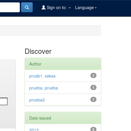
Sign on to:
Language
Discover
Author
pruab1, sakas
1
prueba, prueba
1
prueba2
1
Date issued
2013
5