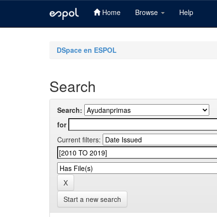
Home
Browse
Help
Skip
navigation
DSpace en ESPOL
Search
Search:
for
Current filters:
Start a new search