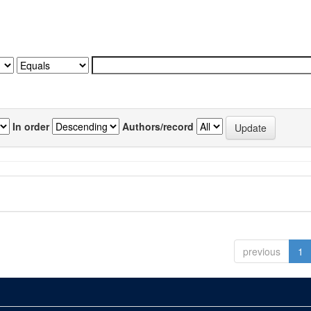
In order
Authors/record
previous
1