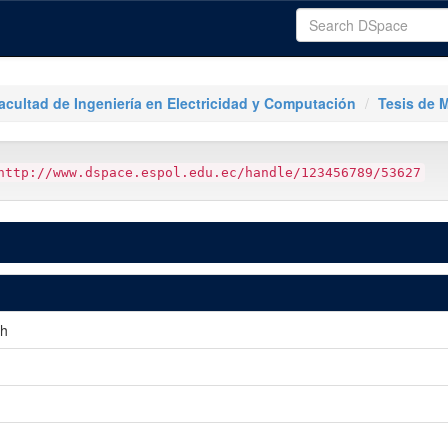
acultad de Ingeniería en Electricidad y Computación
Tesis de 
http://www.dspace.espol.edu.ec/handle/123456789/53627
th