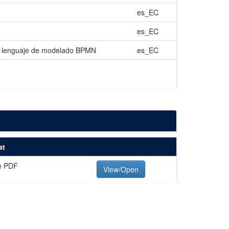
es_EC
es_EC
 el lenguaje de modelado BPMN
es_EC
at
e PDF
View/Open