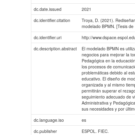
dc.date.issued
2021
dc.identifier.citation
Troya, D. (2021). Rediseñar
modelado BPMN. [Tesis de ma
dc.identifier.uri
http://www.dspace.espol.e
dc.description.abstract
El modelado BPMN es utiliz
negocios para mejorar la tom
Pedagógica en la educación 
los procesos de comunicaci
problemáticas debido al es
educativo. El diseño de mo
organizada y al mismo tiem
permitirán superar el rezago
seguimiento adecuado de vi
Administrativa y Pedagógica
sus necesidades y por últim
dc.language.iso
es
dc.publisher
ESPOL. FIEC.