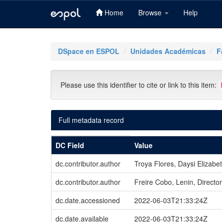
Home
Browse
Help
Skip
navigation
DSpace en ESPOL
Unidades Académicas
F
Please use this identifier to cite or link to this item:
Full metadata record
DC Field
Value
dc.contributor.author
Troya Flores, Daysi Elizabe
dc.contributor.author
Freire Cobo, Lenin, Director
dc.date.accessioned
2022-06-03T21:33:24Z
dc.date.available
2022-06-03T21:33:24Z