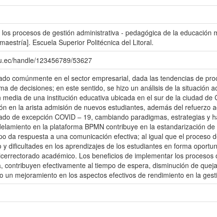
 los procesos de gestión administrativa - pedagógica de la educación m
estría]. Escuela Superior Politécnica del Litoral.
du.ec/handle/123456789/53627
ado comúnmente en el sector empresarial, dada las tendencias de proce
a de decisiones; en este sentido, se hizo un análisis de la situación ac
media de una institución educativa ubicada en el sur de la ciudad de
ón en la arista admisión de nuevos estudiantes, además del refuerzo 
tado de excepción COVID – 19, cambiando paradigmas, estrategias y h
delamiento en la plataforma BPMN contribuye en la estandarización de
po da respuesta a una comunicación efectiva; al igual que el proceso
 y dificultades en los aprendizajes de los estudiantes en forma oportu
cerrectorado académico. Los beneficios de implementar los procesos
, contribuyen efectivamente al tiempo de espera, disminución de quej
o un mejoramiento en los aspectos efectivos de rendimiento en la gest