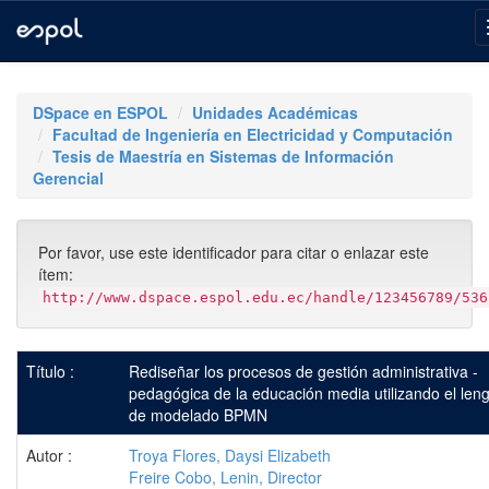
Skip
navigation
DSpace en ESPOL
Unidades Académicas
Facultad de Ingeniería en Electricidad y Computación
Tesis de Maestría en Sistemas de Información
Gerencial
Por favor, use este identificador para citar o enlazar este
ítem:
http://www.dspace.espol.edu.ec/handle/123456789/536
Título :
Rediseñar los procesos de gestión administrativa -
pedagógica de la educación media utilizando el len
de modelado BPMN
Autor :
Troya Flores, Daysi Elizabeth
Freire Cobo, Lenin, Director