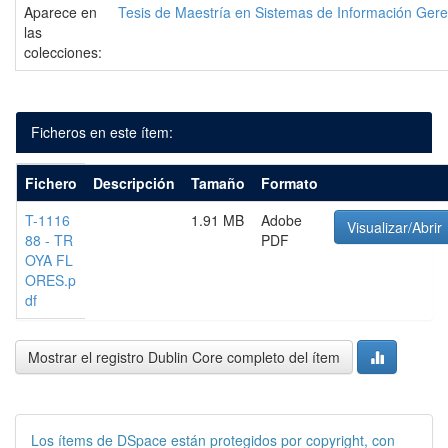
Aparece en
Tesis de Maestría en Sistemas de Información Gere
las
colecciones:
Ficheros en este ítem:
Fichero
Descripción
Tamaño
Formato
T-1116
1.91 MB
Adobe
Visualizar/Abrir
88 - TR
PDF
OYA FL
ORES.p
df
Mostrar el registro Dublin Core completo del ítem
Los ítems de DSpace están protegidos por copyright, con