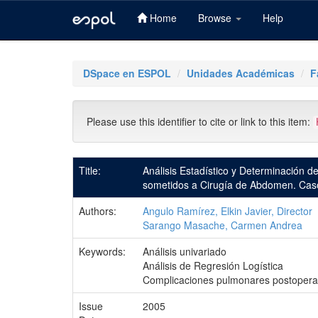
Home
Browse
Help
Skip
navigation
DSpace en ESPOL
Unidades Académicas
F
Please use this identifier to cite or link to this item:
Title:
Análisis Estadístico y Determinación 
sometidos a Cirugía de Abdomen. Caso 
Authors:
Angulo Ramírez, Elkin Javier, Director
Sarango Masache, Carmen Andrea
Keywords:
Análisis univariado
Análisis de Regresión Logística
Complicaciones pulmonares postopera
Issue
2005