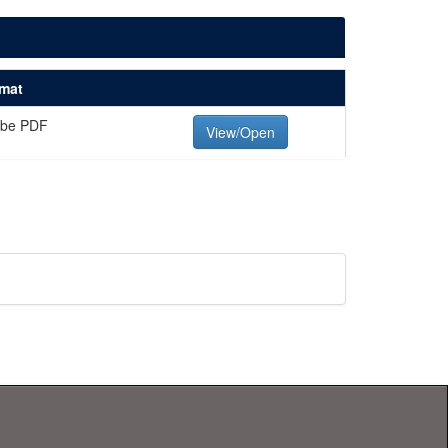
mat
be PDF
View/Open