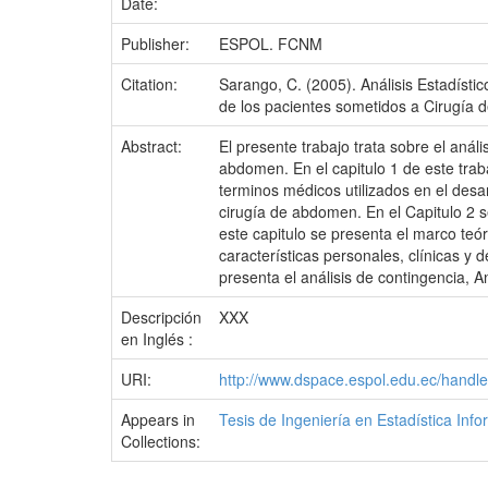
Date:
Publisher:
ESPOL. FCNM
Citation:
Sarango, C. (2005). Análisis Estadíst
de los pacientes sometidos a Cirugía d
Abstract:
El presente trabajo trata sobre el anál
abdomen. En el capitulo 1 de este trab
terminos médicos utilizados en el des
cirugía de abdomen. En el Capitulo 2 se
este capitulo se presenta el marco teóri
características personales, clínicas y 
presenta el análisis de contingencia, A
Descripción
XXX
en Inglés :
URI:
http://www.dspace.espol.edu.ec/hand
Appears in
Tesis de Ingeniería en Estadística Info
Collections: