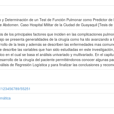
ico y Determinación de un Test de Función Pulmonar como Predictor de
e Abdomen. Caso Hospital Militar de la Ciudad de Guayaquil [Tesis de G
isis de los principales factores que inciden en las complicaciones pulm
ajo se presenta generalidades de la cirugía como ha ido avanzando a lo
arrollo de la tesis y además se describen las enfermedades mas comun
 describe las variables que han sido estudiadas en este investigación, 
co en el cual se basa el análisis univariado y multivariado. En el capitu
desarrollo de la cirugía del paciente permitiéndonos conocer algunas par
nálisis de Regresión Logística y para finalizar las conclusiones y reco
le/123456789/55251
rmática