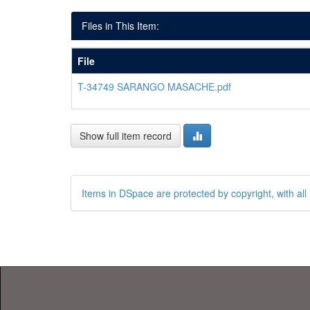
Files in This Item:
File
T-34749 SARANGO MASACHE.pdf
Show full item record
Items in DSpace are protected by copyright, with all 