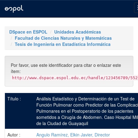
Skip
navigation
DSpace en ESPOL
Unidades Académicas
Facultad de Ciencias Naturales y Matemáticas
Tesis de Ingeniería en Estadística Informática
Por favor, use este identificador para citar o enlazar este
ítem:
http://www.dspace.espol.edu.ec/handle/123456789/552
Título :
Análisis Estadístico y Determinación de un Test de
Función Pulmonar como Predictor de las Complicac
Pulmonares en el Postoperatorio de los pacientes
sometidos a Cirugía de Abdomen. Caso Hospital Mil
de la Ciudad de Guayaquil
Autor :
Angulo Ramírez, Elkin Javier, Director