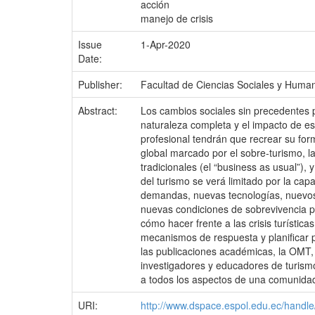
acción
manejo de crisis
Issue
1-Apr-2020
Date:
Publisher:
Facultad de Ciencias Sociales y Huma
Abstract:
Los cambios sociales sin precedentes 
naturaleza completa y el impacto de e
profesional tendrán que recrear su for
global marcado por el sobre-turismo, 
tradicionales (el “business as usual”)
del turismo se verá limitado por la c
demandas, nuevas tecnologías, nuevos
nuevas condiciones de sobrevivencia pa
cómo hacer frente a las crisis turístic
mecanismos de respuesta y planificar p
las publicaciones académicas, la OMT,
investigadores y educadores de turism
a todos los aspectos de una comunidad
URI:
http://www.dspace.espol.edu.ec/hand