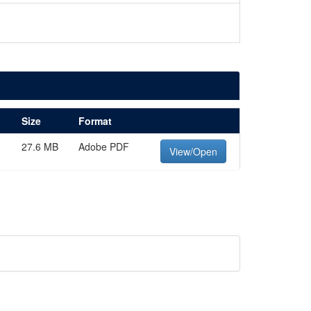
Size
Format
27.6 MB
Adobe PDF
View/Open