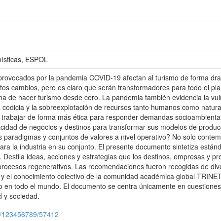
nísticas, ESPOL
provocados por la pandemia COVID-19 afectan al turismo de forma dr
stos cambios, pero es claro que serán transformadores para todo el p
ma de hacer turismo desde cero. La pandemia también evidencia la vuln
la codicia y la sobreexplotación de recursos tanto humanos como natu
, y trabajar de forma más ética para responder demandas socioambienta
apacidad de negocios y destinos para transformar sus modelos de prod
 paradigmas y conjuntos de valores a nivel operativo? No solo conte
ra la industria en su conjunto. El presente documento sintetiza están
as. Destila ideas, acciones y estrategias que los destinos, empresas y 
rocesos regenerativos. Las recomendaciones fueron recogidas de divers
 y el conocimiento colectivo de la comunidad académica global TRINET,
o en todo el mundo. El documento se centra únicamente en cuestiones t
 y sociedad.
le/123456789/57412