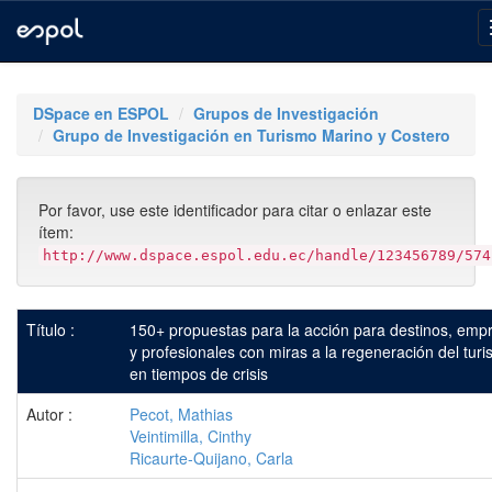
Skip
navigation
DSpace en ESPOL
Grupos de Investigación
Grupo de Investigación en Turismo Marino y Costero
Por favor, use este identificador para citar o enlazar este
ítem:
http://www.dspace.espol.edu.ec/handle/123456789/574
Título :
150+ propuestas para la acción para destinos, emp
y profesionales con miras a la regeneración del tur
en tiempos de crisis
Autor :
Pecot, Mathias
Veintimilla, Cinthy
Ricaurte-Quijano, Carla